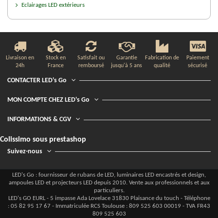
Eclairages LED extérieurs
Livraison en
Stock en
Satisfait ou
Garantie
Fabrication de
Paiement
24h
France
remboursé
jusqu'à 5 ans
qualité
sécurisé
CONTACTER LED's Go
MON COMPTE CHEZ LED's Go
INFORMATIONS & CGV
Colissimo sous prestashop
Suivez-nous
LED's Go : fournisseur de rubans de LED, luminaires LED encastrés et design,
ampoules LED et projecteurs LED depuis 2010. Vente aux professionnels et aux
particuliers.
LED's GO EURL - 5 impasse Ada Lovelace 31830 Plaisance du touch - Téléphone
: 05 82 95 17 67 - Immatriculée RCS Toulouse : 809 525 603 00019 - TVA FR43
809 525 603