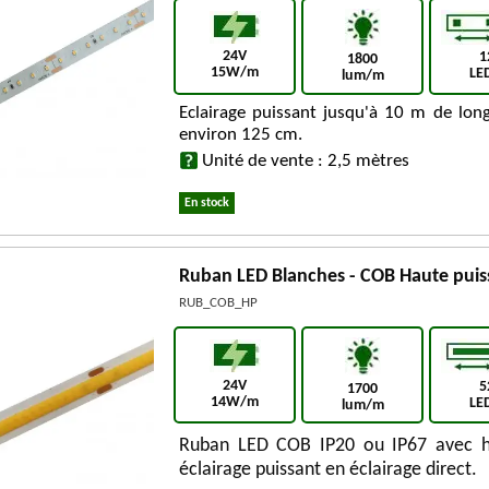
24V
1
1800
15W/m
LE
lum/m
Eclairage puissant jusqu'à 10 m de long
environ 125 cm.
Unité de vente : 2,5 mètres
En stock
Ruban LED Blanches - COB Haute puis
RUB_COB_HP
24V
5
1700
14W/m
LE
lum/m
Ruban LED COB IP20 ou IP67 avec hau
éclairage puissant en éclairage direct.