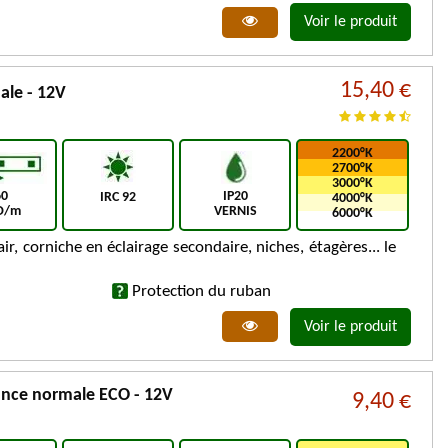
Voir le produit
15,40 €
ale - 12V
2200°K
2700°K
3000°K
60
IP20
IRC 92
4000°K
D/m
VERNIS
6000°K
air, corniche en éclairage secondaire, niches, étagères... le
Protection du ruban
Voir le produit
ance normale ECO - 12V
9,40 €