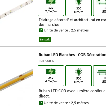
12V
300
2,5W/m
LE
lum/m
Eclairage décoratif et architectural en co
des marches.
Unité de vente : 2,5 mètres
En stock
Ruban LED Blanches - COB Décoration
RUB_COB_D
24V
3
500
4.5W/m
LE
lum/m
Ruban LED COB avec lumière continue p
direct.
Unité de vente : 2,5 mètres