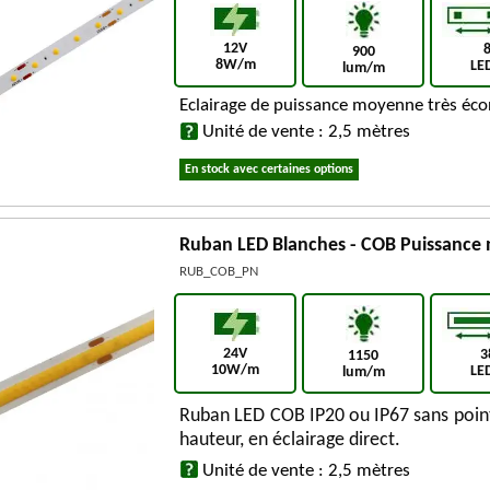
12V
900
8W/m
LE
lum/m
Eclairage de puissance moyenne très éco
Unité de vente : 2,5 mètres
En stock avec certaines options
Ruban LED Blanches - COB Puissance 
RUB_COB_PN
24V
3
1150
10W/m
LE
lum/m
Ruban LED COB IP20 ou IP67 sans point
hauteur, en éclairage direct.
Unité de vente : 2,5 mètres