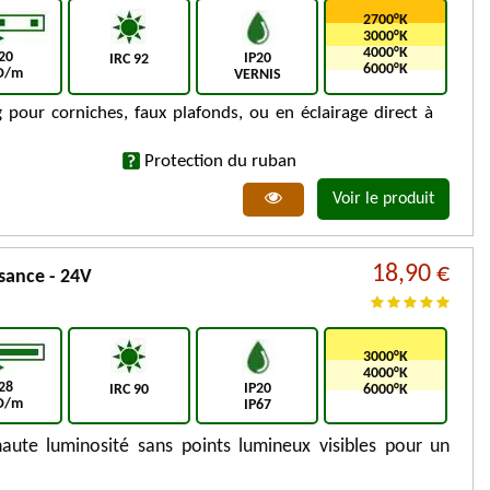
2700°K
3000°K
4000°K
20
IP20
IRC 92
6000°K
D/m
VERNIS
 pour corniches, faux plafonds, ou en éclairage direct à
Protection du ruban
Voir le produit
18,90 €
sance - 24V
3000°K
4000°K
28
IP20
IRC 90
6000°K
D/m
IP67
te luminosité sans points lumineux visibles pour un