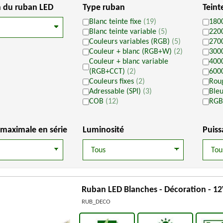
on du ruban LED
Type ruban
Teint
Blanc teinte fixe
(19)
180
Blanc teinte variable
(5)
220
Couleurs variables (RGB)
(5)
270
Couleur + blanc (RGB+W)
(2)
300
Couleur + blanc variable
400
(RGB+CCT)
(2)
600
Couleurs fixes
(2)
Rou
Adressable (SPI)
(3)
Ble
COB
(12)
RGB
maximale en série
Luminosité
Puis
Ruban LED Blanches - Décoration - 1
RUB_DECO