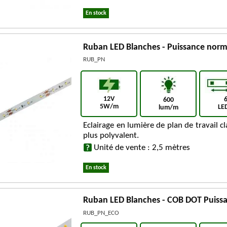
En stock
Ruban LED Blanches - Puissance norm
RUB_PN
12V
600
5W/m
LE
lum/m
Eclairage en lumière de plan de travail cl
plus polyvalent.
Unité de vente : 2,5 mètres
En stock
Ruban LED Blanches - COB DOT Puiss
RUB_PN_ECO