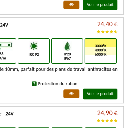
Voir le produit
24,40 €
 24V
3000°K
4000°K
68
IP20
IRC 92
6000°K
D/m
IP67
 de 10mm, parfait pour des plans de travail anthracites en
Protection du ruban
Voir le produit
24,90 €
e - 24V