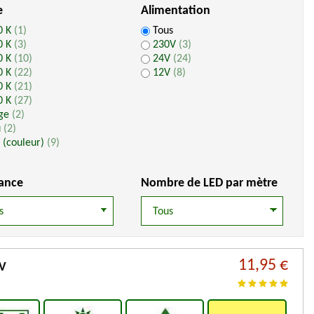
e
Alimentation
0 K
(1)
Tous
0 K
(3)
230V
(3)
0 K
(10)
24V
(24)
0 K
(22)
12V
(8)
0 K
(21)
0 K
(27)
ge
(2)
u
(2)
 (couleur)
(9)
sance
Nombre de LED par mètre
11,95 €
2V