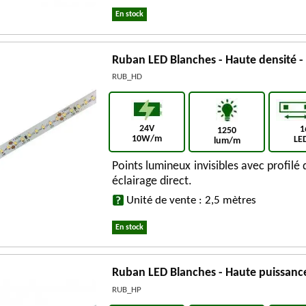
En stock
Ruban LED Blanches - Haute densité -
RUB_HD
24V
1
1250
10W/m
LE
lum/m
Points lumineux invisibles avec profilé
éclairage direct.
Unité de vente : 2,5 mètres
En stock
Ruban LED Blanches - Haute puissanc
RUB_HP