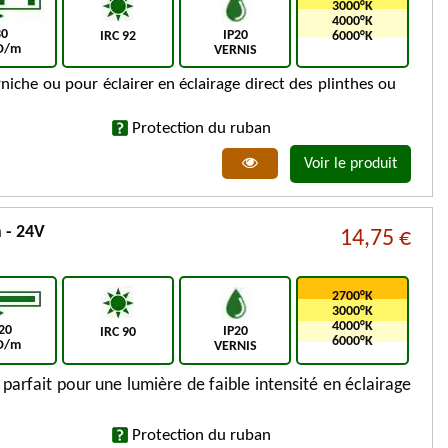
3000°K
4000°K
30
IP20
IRC 92
6000°K
D/m
VERNIS
rniche ou pour éclairer en éclairage direct des plinthes ou
Protection du ruban
Voir le produit
 - 24V
14,75 €
2700°K
3000°K
4000°K
20
IP20
IRC 90
6000°K
D/m
VERNIS
arfait pour une lumière de faible intensité en éclairage
Protection du ruban