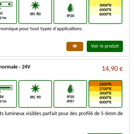
3000°K
4000°K
80
IRC 80
6000°K
IP20
D/m
nomique pour tout types d'applications.
Voir le produit
normale - 24V
14,90 €
2200°K
2700°K
3000°K
84
IP20
IRC 90
4000°K
D/m
IP67
6000°K
s lumineux visibles parfait pour des profilé de 5-6mm de