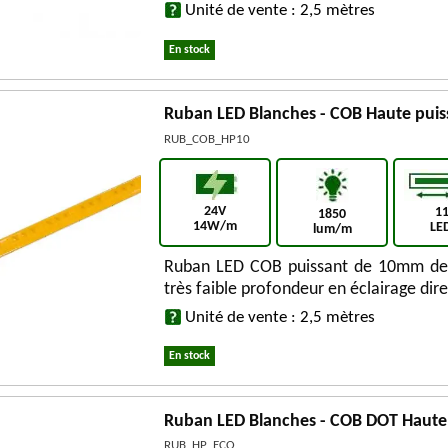
Unité de vente : 2,5 mètres
En stock
Ruban LED Blanches - COB Haute pui
RUB_COB_HP10
24V
1
1850
14W/m
LE
lum/m
Ruban LED COB puissant de 10mm de l
très faible profondeur en éclairage dire
Unité de vente : 2,5 mètres
En stock
Ruban LED Blanches - COB DOT Haute
RUB_HP_ECO