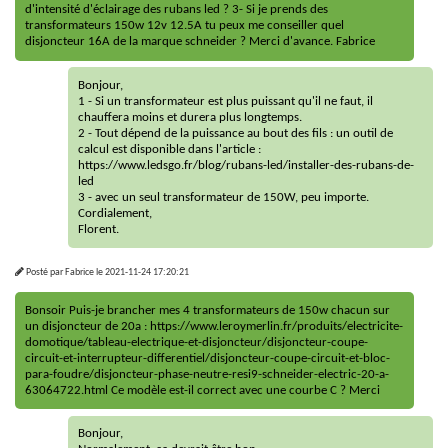
d'intensité d'éclairage des rubans led ? 3- Si je prends des
transformateurs 150w 12v 12.5A tu peux me conseiller quel
disjoncteur 16A de la marque schneider ? Merci d'avance. Fabrice
Bonjour,
1 - Si un transformateur est plus puissant qu'il ne faut, il
chauffera moins et durera plus longtemps.
2 - Tout dépend de la puissance au bout des fils : un outil de
calcul est disponible dans l'article :
https://www.ledsgo.fr/blog/rubans-led/installer-des-rubans-de-
led
3 - avec un seul transformateur de 150W, peu importe.
Cordialement,
Florent.
Posté par
Fabrice
le
2021-11-24 17:20:21
Bonsoir Puis-je brancher mes 4 transformateurs de 150w chacun sur
un disjoncteur de 20a : https://www.leroymerlin.fr/produits/electricite-
domotique/tableau-electrique-et-disjoncteur/disjoncteur-coupe-
circuit-et-interrupteur-differentiel/disjoncteur-coupe-circuit-et-bloc-
para-foudre/disjoncteur-phase-neutre-resi9-schneider-electric-20-a-
63064722.html Ce modèle est-il correct avec une courbe C ? Merci
Bonjour,