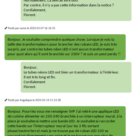
Normalement, ca devrait être bon.
Par contre, il n'y a pas cette information dans la notice ?
Cordialement,
Florent.
Posté par
samir
le
2022-01-07 16:16:55
Bonjour, Je souhaite comprendre quelque chose. Lorsque je vois la
taille des transformateurs pour brancher des rubans LED, je suis très
surpris, par contre les tubes néon LED n'ont aucun transformateur
pour quoi alors qu'il sont branchés sur 230V ? Je suis un peut perdu !!
Bonjour,
Le tubes néons LED ont bien un transformateur à l'intérieur.
Il est très long et fin.
Cordialement
Florent.
Posté par
Angelique
le
2022-01-14 11:53:38
Bonjour, Pourriez vous me renseigner SVP J'ai retiré une applique LED
de cuisine alimenter en 220-240 branchée à un interrupteur mural, à la
place je souhaiterai mettre une bande LED. Je souhaiterai raccorder
cette bande sur l'interrupteur mural (sur les 3 fils sortant
phase/neutre/terre) mais je ne trouve pas de ruban LED 220 se
raccordant directement sans prise et je ne trouve pas non plus de