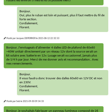
rubans led environ 5 metres es ce possible merci
Bonjour,
Oui, plus le ruban est loin et puissant, plus il faut mettre du fil de
forte section.
Cordialement,
Florent.
Posté par
Jacques DEPERRIER
le
2021-08-12 22:32:53
Bonjour, J'envisageais d'alimenter 4 dalles LED de plafond de 60x60
~40W unitair directement par un réseau 12v dont la source serait un
kit solaire avec batterie en 12v. Lusage serait occasionnel, jamais plus
de 1/4 h par jour. Merci de me donner avis et recommandation.. Avec
mes remerciements.
Bonjour,
Il vous faudra donc trouver des dalles 60x60 en 12V DC et non
en 230V.
Cordialement,
Florent.
Posté par
Seb
le
2021-09-30 09:34:33
Bonjour, je souhaitais fabriquer un panneau lumineux composé de 26