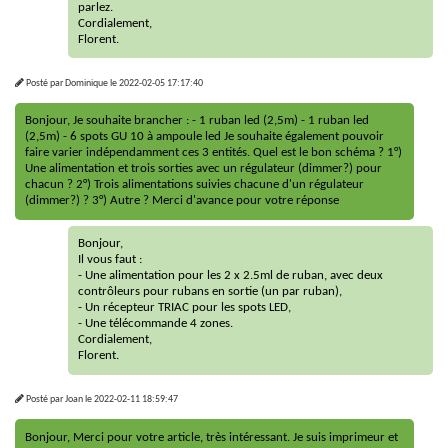
parlez.
Cordialement,
Florent.
Posté par
Dominique
le
2022-02-05 17:17:40
Bonjour, Je souhaite brancher : - 1 ruban led (2,5m) - 1 ruban led
(2,5m) - 6 spots GU 10 à ampoule led Je souhaite également pouvoir
faire varier indépendamment ces 3 entités. Quel est le bon schéma ? 1°)
Une alimentation et trois sorties avec un régulateur (dimmer?) pour
chacun ? 2°) Trois alimentations suivies chacune d'un régulateur
(dimmer?) ? 3°) Autre ? Merci d'avance pour votre réponse
Bonjour,
Il vous faut :
- Une alimentation pour les 2 x 2.5ml de ruban, avec deux
contrôleurs pour rubans en sortie (un par ruban),
- Un récepteur TRIAC pour les spots LED,
- Une télécommande 4 zones.
Cordialement,
Florent.
Posté par
Joan
le
2022-02-11 18:59:47
Bonjour, Merci pour votre article, très intéressant. Je suis imprimeur et