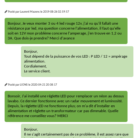
Posté par
Laurent Mazenc
le
2019-08-26 02:59:57
Bonjour, Je veux monter 3 ou 4 led rouge 12v, j'ai vu qu'il fallait une
résistance par led, ma question concerne l'alimentation, il faut qu'elle
soit en 12V mon problème concerne l'amperage, j'en trouve en 1,2 ou
3A. Que dois-je prendre? Merci d'avance
Bonjour,
Tout dépend de la puissance de vos LED : P LED / 12 = ampérage
alimentation.
Cordialement,
Le service client.
Posté par
LIONS
le
2020-04-21 20:08:17
Bonsoir, J'ai installé une réglette LED pour remplacer un néon au dessus
lavabo. Ce dernier fonctionne avec un radar mouvement et luminosité.
Depuis, la réglette LED ne fonctionne plus; on m'a dit d'installer en
alimentation et réglette un transformateur car pas dimmable. Quelle
référence me conseillez vous? MERCI
Bonjour,
Il ne s'agit certainement pas de ce problème, il est assez rare que