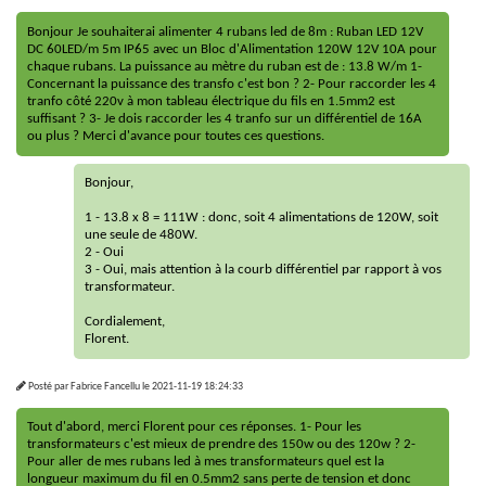
Bonjour Je souhaiterai alimenter 4 rubans led de 8m : Ruban LED 12V
DC 60LED/m 5m IP65 avec un Bloc d'Alimentation 120W 12V 10A pour
chaque rubans. La puissance au mètre du ruban est de : 13.8 W/m 1-
Concernant la puissance des transfo c'est bon ? 2- Pour raccorder les 4
tranfo côté 220v à mon tableau électrique du fils en 1.5mm2 est
suffisant ? 3- Je dois raccorder les 4 tranfo sur un différentiel de 16A
ou plus ? Merci d'avance pour toutes ces questions.
Bonjour,
1 - 13.8 x 8 = 111W : donc, soit 4 alimentations de 120W, soit
une seule de 480W.
2 - Oui
3 - Oui, mais attention à la courb différentiel par rapport à vos
transformateur.
Cordialement,
Florent.
Posté par
Fabrice Fancellu
le
2021-11-19 18:24:33
Tout d'abord, merci Florent pour ces réponses. 1- Pour les
transformateurs c'est mieux de prendre des 150w ou des 120w ? 2-
Pour aller de mes rubans led à mes transformateurs quel est la
longueur maximum du fil en 0.5mm2 sans perte de tension et donc