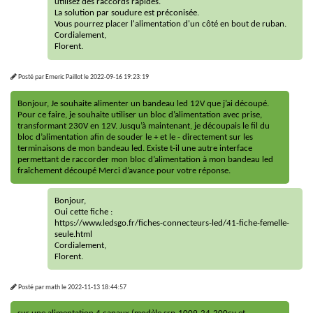
utilisez des raccords rapides.
La solution par soudure est préconisée.
Vous pourrez placer l'alimentation d'un côté en bout de ruban.
Cordialement,
Florent.
Posté par
Emeric Paillot
le
2022-09-16 19:23:19
Bonjour, Je souhaite alimenter un bandeau led 12V que j’ai découpé.
Pour ce faire, je souhaite utiliser un bloc d’alimentation avec prise,
transformant 230V en 12V. Jusqu’à maintenant, je découpais le fil du
bloc d’alimentation afin de souder le + et le - directement sur les
terminaisons de mon bandeau led. Existe t-il une autre interface
permettant de raccorder mon bloc d’alimentation à mon bandeau led
fraîchement découpé Merci d’avance pour votre réponse.
Bonjour,
Oui cette fiche :
https://www.ledsgo.fr/fiches-connecteurs-led/41-fiche-femelle-
seule.html
Cordialement,
Florent.
Posté par
math
le
2022-11-13 18:44:57