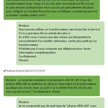
transformateur pour ruban 12 ou 24v avec une entrée à 3 fils (ce qui
en plus est peu pratique dans mon cas car pas spécialement de place
pour intégrer un transfo) Pourriez vous m'indiquer comment je pourrai
procéder? quelles option ai-je ?
Bonjour,
Vous pouvez utiliser un transformateur sans brancher la terre si
il n'y a que deux fils en entrée de celui-ci.
En 230V, nous n'avons que des rubans qui demandent le
raccordement d'un boitier redresseur, certes plus petit qu'un
transformateur.
N'hésitez pas à nous contacter par téléphone pour toute
information complémentaire.
Cordialement,
Florent.
Posté par
Olivier
le
2022-01-27 17:03:09
Bonjour , je voudrais remplacer 4 projecteurs 250 W 220 V par des
phares 48W LED en extérieur en série en intercalant un transformateur
au départ du circuit. Avec un 220 V 12 V 200W IP20 DC 16.5A cela
vous parait correct ? Cordialement. Olivier
Bonjour,
Je ne comprends pas de quel type de "phares 48W LED" vous