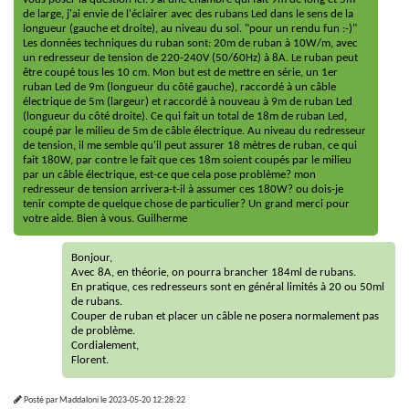
de large, j'ai envie de l'éclairer avec des rubans Led dans le sens de la
longueur (gauche et droite), au niveau du sol. "pour un rendu fun :-)"
Les données techniques du ruban sont: 20m de ruban à 10W/m, avec
un redresseur de tension de 220-240V (50/60Hz) à 8A. Le ruban peut
être coupé tous les 10 cm. Mon but est de mettre en série, un 1er
ruban Led de 9m (longueur du côté gauche), raccordé à un câble
électrique de 5m (largeur) et raccordé à nouveau à 9m de ruban Led
(longueur du côté droite). Ce qui fait un total de 18m de ruban Led,
coupé par le milieu de 5m de câble électrique. Au niveau du redresseur
de tension, il me semble qu'il peut assurer 18 mètres de ruban, ce qui
fait 180W, par contre le fait que ces 18m soient coupés par le milieu
par un câble électrique, est-ce que cela pose problème? mon
redresseur de tension arrivera-t-il à assumer ces 180W? ou dois-je
tenir compte de quelque chose de particulier? Un grand merci pour
votre aide. Bien à vous. Guilherme
Bonjour,
Avec 8A, en théorie, on pourra brancher 184ml de rubans.
En pratique, ces redresseurs sont en général limités à 20 ou 50ml
de rubans.
Couper de ruban et placer un câble ne posera normalement pas
de problème.
Cordialement,
Florent.
Posté par
Maddaloni
le
2023-05-20 12:28:22