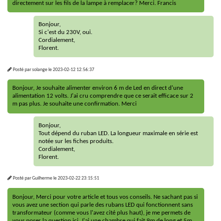
directement sur les fils de la lampe à remplacer? Merci. Francis
Bonjour,
Si c'est du 230V, oui.
Cordialement,
Florent.
Posté par
solange
le
2023-02-12 12:56:37
Bonjour, Je souhaite alimenter environ 6 m de Led en direct d'une
alimentation 12 volts. J'ai cru comprendre que ce serait efficace sur 2
m pas plus. Je souhaite une confirmation. Merci
Bonjour,
Tout dépend du ruban LED. La longueur maximale en série est
notée sur les fiches produits.
Cordialement,
Florent.
Posté par
Guilherme
le
2023-02-22 23:15:51
Bonjour, Merci pour votre article et tous vos conseils. Ne sachant pas si
vous avez une section qui parle des rubans LED qui fonctionnent sans
transformateur (comme vous l'avez cité plus haut), je me permets de
vous poser la question ici. J'ai une chambre qui fait 9m de long et 5m