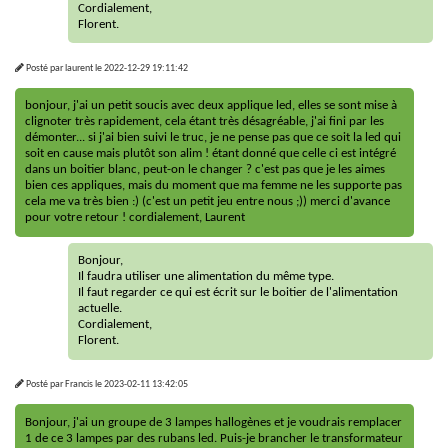
Cordialement,
Florent.
Posté par
laurent
le
2022-12-29 19:11:42
bonjour, j'ai un petit soucis avec deux applique led, elles se sont mise à
clignoter très rapidement, cela étant très désagréable, j'ai fini par les
démonter... si j'ai bien suivi le truc, je ne pense pas que ce soit la led qui
soit en cause mais plutôt son alim ! étant donné que celle ci est intégré
dans un boitier blanc, peut-on le changer ? c'est pas que je les aimes
bien ces appliques, mais du moment que ma femme ne les supporte pas
cela me va très bien :) (c'est un petit jeu entre nous ;)) merci d'avance
pour votre retour ! cordialement, Laurent
Bonjour,
Il faudra utiliser une alimentation du même type.
Il faut regarder ce qui est écrit sur le boitier de l'alimentation
actuelle.
Cordialement,
Florent.
Posté par
Francis
le
2023-02-11 13:42:05
Bonjour, j'ai un groupe de 3 lampes hallogènes et je voudrais remplacer
1 de ce 3 lampes par des rubans led. Puis-je brancher le transformateur