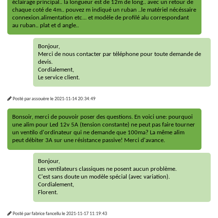
éclairage principal.. la longueur est de 12m de long.. avec un retour de
chaque coté de 4m.. pouvez m indiqué un ruban ..le matériel nécéssaire
connexion.alimentation etc... et modèle de profilé alu correspondant
au ruban.. plat et d angle..
Bonjour,
Merci de nous contacter par téléphone pour toute demande de
devis.
Cordialement,
Le service client.
Posté par
assouère
le
2021-11-14 20:34:49
Bonsoir, merci de pouvoir poser des questions. En voici une: pourquoi
une alim pour Led 12v 5A (tension constante) ne peut pas faire tourner
un ventilo d'ordinateur qui ne demande que 100ma? La même alim
peut débiter 3A sur une résistance passive! Merci d'avance.
Bonjour,
Les ventilateurs classiques ne posent aucun problème.
C'est sans doute un modèle spécial (avec variation).
Cordialement,
Florent.
Posté par
fabrice fancellu
le
2021-11-17 11:19:43