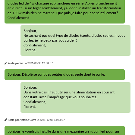
diodes led de 4w chacune et branchées en série. Aprés branchement
en direct j'ai un léger scintillement, j'ai donc installer un transformateur
de 150w mais rien ne marche. Que puis je faire pour se scintillement?
Cordialement
Bonjour,
Ne sachant pas quel type de diodes (spots, diodes seules...) vous
parlez, je ne peux pas vous aider !
Cordialement,
Florent.
Posté par
Seb
le
2021-09-30 12:08:07
Bonjour, Désolé se sont des petites diodes seule dont je parle.
Bonjour,
Dans votre cas il faut utiliser une alimentation en courant
constant, avec l'ampérage que vous souhaitez.
Cordialement,
Florent.
Posté par
Antoine Garro
le
2021-10-05 13:53:57
bonjour je voudrais installé dans une mezzanine un ruban led pour un