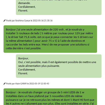
demande.
Cordialement,
Florent.
Posté par
Ibrahima Gueye
le
2022-05-16 21:30:16
Bonjour j'ai une seule alimentation de 220 volt , et je voudrais y
installer 5 rouleaux de leds ( 5 mètres par rouleau pour 12V par mètre
), le driver fait 75,6 volts. est ce que je peux connecter les 5 drivers sur
la même alimentation ( pour avoir 75 x 5) à l'aide de dominos et
raccorder les leds entre eux. Merci de me proposer une solutions si
cette dernière n'est possible.
Bonjour,
Oui, c'est possible, mais il est également possible de mettre une
seule alimentation plus puissante.
Cordialement,
Florent.
Posté par
Alain GARAY
le
2022-05-19 12:00:43
Bonjour - Je voudrais changer un groupe de 5 mini LEDS de 1 w
installées dans un faux plafond par 5 nouvelles LEDS de même
puissance car je ne retrouve plus les mêmes et dont 1 étant HS font que
les 4 autres ne s'allument pas non plus. Elles sont installées en série. J'ai