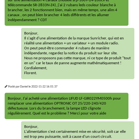
sur une alimentation 4 canaux (modèle srp-1009-24-200cv et
télécommande SR-2833N-Z4), j'ai 2 rubans leds couleur blanche à
brancher, les 2 fonctionnent bien, mais en même temps, une alim 4
canaux , on peut bien brancher 4 leds différents et les allumer
indépendamment ? CDT
Bonjour,
Il s'agit d'une alimentation de la marque Sunricher, qui est en
réalité une alimentation + un variateur + un module radio.
On peut peut-être commander 4 rubans de manière
indépendante, regardez la notice du produit sur leur site.
Nous ne proposons pas cette marque, ni ce type de produit "tout
en un" car le taux de panne augmente mathématiquement !
Cordialement,
Florent.
Posté par
Daniel
le
2022-11-22 16:01:37
Bonjour, J'ai acheté une alimentation LIFUD LF-GIR022YM0500h pour
remplacer une alimentation OPTRONIC OT 25/220-240/420
défectueuse. Lors du branchement, la lampe LED clignote
régulièrement. Quel est le problème ? Merci pour votre aide
Bonjour,
L'alimentation s'est certainement mise en sécurité, soit car elle
est trop peu puissante, soit à cause d'un court circuit.