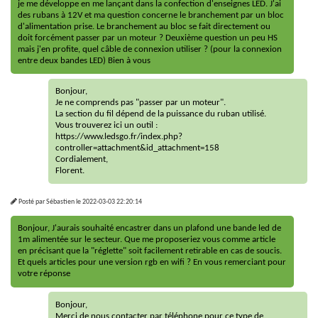
je me développe en me lançant dans la confection d'enseignes LED. J'ai
des rubans à 12V et ma question concerne le branchement par un bloc
d'alimentation prise. Le branchement au bloc se fait directement ou
doit forcément passer par un moteur ? Deuxième question un peu HS
mais j'en profite, quel câble de connexion utiliser ? (pour la connexion
entre deux bandes LED) Bien à vous
Bonjour,
Je ne comprends pas "passer par un moteur".
La section du fil dépend de la puissance du ruban utilisé.
Vous trouverez ici un outil :
https://www.ledsgo.fr/index.php?
controller=attachment&id_attachment=158
Cordialement,
Florent.
Posté par
Sébastien
le
2022-03-03 22:20:14
Bonjour, J'aurais souhaité encastrer dans un plafond une bande led de
1m alimentée sur le secteur. Que me proposeriez vous comme article
en précisant que la "réglette" soit facilement retirable en cas de soucis.
Et quels articles pour une version rgb en wifi ? En vous remerciant pour
votre réponse
Bonjour,
Merci de nous contacter par téléphone pour ce type de