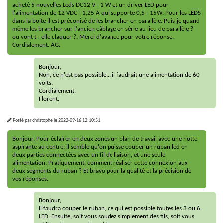
acheté 5 nouvelles Leds DC12 V - 1 W et un driver LED pour
l'alimentation de 12 VDC - 1,25 A qui supporte 0,5 - 15W. Pour les LEDS
dans la boite il est préconisé de les brancher en parallèle. Puis-je quand
même les brancher sur l'ancien câblage en série au lieu de parallèle ?
ou vont t - elle claquer ?. Merci d'avance pour votre réponse.
Cordialement. AG.
Bonjour,
Non, ce n'est pas possible... il faudrait une alimentation de 60
volts.
Cordialement,
Florent.
Posté par
christophe
le
2022-09-16 12:10:51
Bonjour, Pour éclairer en deux zones un plan de travail avec une hotte
aspirante au centre, il semble qu'on puisse couper un ruban led en
deux parties connectées avec un fil de liaison, et une seule
alimentation. Pratiquement, comment réaliser cette connexion aux
deux segments du ruban ? Et bravo pour la qualité et la précision de
vos réponses.
Bonjour,
Il faudra couper le ruban, ce qui est possible toutes les 3 ou 6
LED. Ensuite, soit vous soudez simplement des fils, soit vous