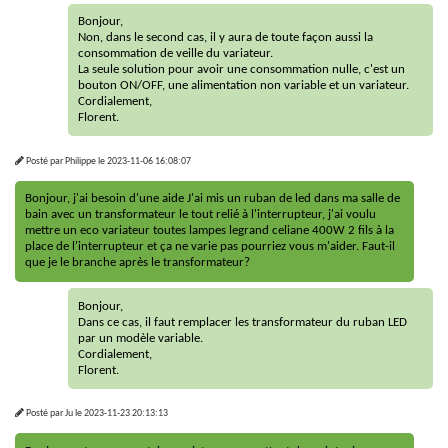
Bonjour,
Non, dans le second cas, il y aura de toute façon aussi la
consommation de veille du variateur.
La seule solution pour avoir une consommation nulle, c'est un
bouton ON/OFF, une alimentation non variable et un variateur.
Cordialement,
Florent.
Posté par
Philippe
le
2023-11-06 16:08:07
Bonjour, j'ai besoin d'une aide J'ai mis un ruban de led dans ma salle de
bain avec un transformateur le tout relié à l'interrupteur, j'ai voulu
mettre un eco variateur toutes lampes legrand celiane 400W 2 fils à la
place de l'interrupteur et ça ne varie pas pourriez vous m'aider. Faut-il
que je le branche après le transformateur?
Bonjour,
Dans ce cas, il faut remplacer les transformateur du ruban LED
par un modèle variable.
Cordialement,
Florent.
Posté par
Ju
le
2023-11-23 20:13:13