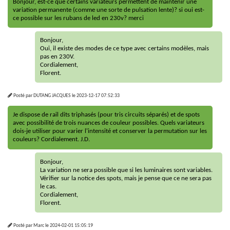
Bonjour, est-ce que certains variateurs permettent de maintenir une
variation permanente (comme une sorte de pulsation lente)? si oui est-
ce possible sur les rubans de led en 230v? merci
Bonjour,
Oui, il existe des modes de ce type avec certains modèles, mais
pas en 230V.
Cordialement,
Florent.
Posté par
DUTANG JACQUES
le
2023-12-17 07:52:33
Je dispose de rail dits triphasés (pour tris circuits séparés) et de spots
avec possibilité de trois nuances de couleur possibles. Quels variateurs
dois-je utiliser pour varier l'intensité et conserver la permutation sur les
couleurs? Cordialement. J.D.
Bonjour,
La variation ne sera possible que si les luminaires sont variables.
Vérifier sur la notice des spots, mais je pense que ce ne sera pas
le cas.
Cordialement,
Florent.
Posté par
Marc
le
2024-02-01 15:05:19