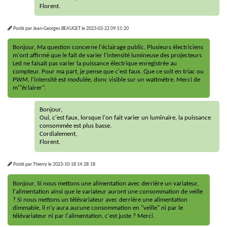
Florent.
Posté par
Jean-Georges BEAUGET
le
2023-02-22 09:51:20
Bonjour, Ma question concerne l'éclairage public. Plusieurs électriciens
m'ont affirmé que le fait de varier l'intensité lumineuse des projecteurs
Led ne faisait pas varier la puissance électrique enregistrée au
compteur. Pour ma part, je pense que c'est faux. Que ce soit en triac ou
PWM, l'intensité est modulée, donc visible sur un wattmètre. Merci de
m'"éclairer".
Bonjour,
Oui, c'est faux, lorsque l'on fait varier un luminaire, la puissance
consommée est plus basse.
Cordialement,
Florent.
Posté par
Thierry
le
2023-10-18 14:28:18
Bonjour, Si nous mettons une alimentation avec derrière un variateur,
l'alimentation ainsi que le variateur auront une consommation de veille
? Si nous mettons un télévariateur avec derrière une alimentation
dimmable, il n'y aura aucune consommation en "veille" ni par le
télévariateur ni par l'alimentation, c'est juste ? Merci.