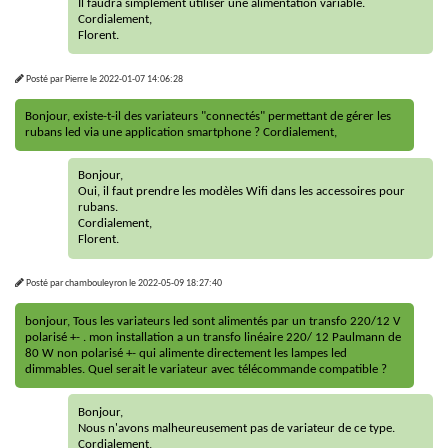
Il faudra simplement utiliser une alimentation variable.
Cordialement,
Florent.
Posté par
Pierre
le
2022-01-07 14:06:28
Bonjour, existe-t-il des variateurs "connectés" permettant de gérer les
rubans led via une application smartphone ? Cordialement,
Bonjour,
Oui, il faut prendre les modèles Wifi dans les accessoires pour
rubans.
Cordialement,
Florent.
Posté par
chambouleyron
le
2022-05-09 18:27:40
bonjour, Tous les variateurs led sont alimentés par un transfo 220/12 V
polarisé +- . mon installation a un transfo linéaire 220/ 12 Paulmann de
80 W non polarisé +- qui alimente directement les lampes led
dimmables. Quel serait le variateur avec télécommande compatible ?
Bonjour,
Nous n'avons malheureusement pas de variateur de ce type.
Cordialement,