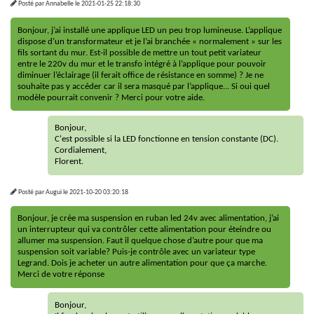
Posté par
Annabelle
le
2021-01-25 22:18:30
Bonjour, j’ai installé une applique LED un peu trop lumineuse. L’applique
dispose d’un transformateur et je l’ai branchée « normalement » sur les
fils sortant du mur. Est-il possible de mettre un tout petit variateur
entre le 220v du mur et le transfo intégré à l’applique pour pouvoir
diminuer l’éclairage (il ferait office de résistance en somme) ? Je ne
souhaite pas y accéder car il sera masqué par l’applique... Si oui quel
modèle pourrait convenir ? Merci pour votre aide.
Bonjour,
C'est possible si la LED fonctionne en tension constante (DC).
Cordialement,
Florent.
Posté par
Augui
le
2021-10-20 03:20:18
Bonjour, je crée ma suspension en ruban led 24v avec alimentation, j’ai
un interrupteur qui va contrôler cette alimentation pour éteindre ou
allumer ma suspension. Faut il quelque chose d’autre pour que ma
suspension soit variable? Puis-je contrôle avec un variateur type
Legrand. Dois je acheter un autre alimentation pour que ça marche.
Merci de votre réponse
Bonjour,