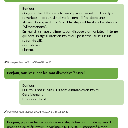
Bonjour,
Oui, un ruban LED peut être varié par un variateur de ce type.
Le variateur sort un signal varié TRIAC, il faut donc une
alimentation spécifique "variable" disponibles dans la catégorie
"Alimentations".
En réalité, ce type d'alimentation dispose d'un variateur interne
qui sort un signal varié en PWM qui peut être utilisé sur un
ruban de LED.
Cordialement,
Florent.
Posté par
dario
le
2019-10-24 01:54:32
Bonjour, tous les ruban led sont dimmables ? Merci,
Bonjour,
Oui, tous nos rubans LED sont dimmables en PWM.
Cordialement
Le service client.
Posté par
Jean-Jacques ZICOT
le
2019-11-29 12:10:32
Bonjour, je possède une applique murale pilotée par un télérupteur. En
amont de ce télérupteur un variateur DELTA DORE connecté à mon