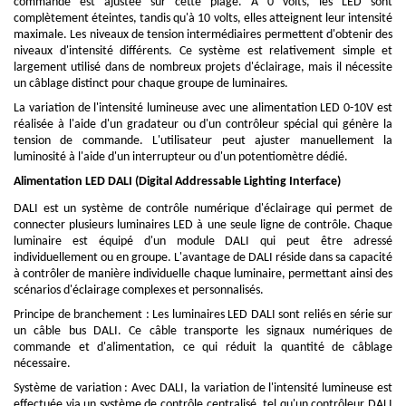
commande est ajustée sur cette plage. À 0 volts, les LED sont
complètement éteintes, tandis qu'à 10 volts, elles atteignent leur intensité
maximale. Les niveaux de tension intermédiaires permettent d'obtenir des
niveaux d'intensité différents. Ce système est relativement simple et
largement utilisé dans de nombreux projets d'éclairage, mais il nécessite
un câblage distinct pour chaque groupe de luminaires.
La variation de l'intensité lumineuse avec une alimentation LED 0-10V est
réalisée à l'aide d'un gradateur ou d'un contrôleur spécial qui génère la
tension de commande. L'utilisateur peut ajuster manuellement la
luminosité à l'aide d'un interrupteur ou d'un potentiomètre dédié.
Alimentation LED DALI (Digital Addressable Lighting Interface)
DALI est un système de contrôle numérique d'éclairage qui permet de
connecter plusieurs luminaires LED à une seule ligne de contrôle. Chaque
luminaire est équipé d'un module DALI qui peut être adressé
individuellement ou en groupe. L'avantage de DALI réside dans sa capacité
à contrôler de manière individuelle chaque luminaire, permettant ainsi des
scénarios d'éclairage complexes et personnalisés.
Principe de branchement : Les luminaires LED DALI sont reliés en série sur
un câble bus DALI. Ce câble transporte les signaux numériques de
commande et d'alimentation, ce qui réduit la quantité de câblage
nécessaire.
Système de variation : Avec DALI, la variation de l'intensité lumineuse est
effectuée via un système de contrôle centralisé, tel qu'un contrôleur DALI