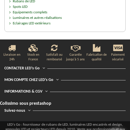
Rubans de LED
Spots LED
Equipements complets
Luminaires et autres réalisations
Eclairages LED extérieurs
Livraison en
Stock en
Satisfait ou
Garantie
Fabrication de
Paiement
24h
France
remboursé
jusqu'à 5 ans
qualité
sécurisé
CONTACTER LED's Go
MON COMPTE CHEZ LED's Go
INFORMATIONS & CGV
Colissimo sous prestashop
Suivez-nous
LED's Go : fournisseur de rubans de LED, luminaires LED encastrés et design,
ampoules LED et projecteurs LED depuis 2010. Vente aux professionnels et aux