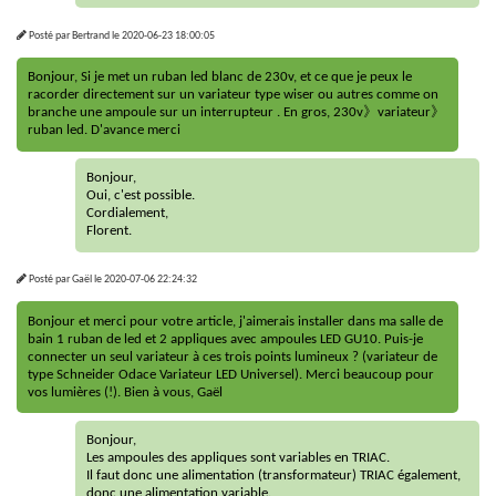
Posté par
Bertrand
le
2020-06-23 18:00:05
Bonjour, Si je met un ruban led blanc de 230v, et ce que je peux le
racorder directement sur un variateur type wiser ou autres comme on
branche une ampoule sur un interrupteur . En gros, 230v》variateur》
ruban led. D'avance merci
Bonjour,
Oui, c'est possible.
Cordialement,
Florent.
Posté par
Gaël
le
2020-07-06 22:24:32
Bonjour et merci pour votre article, j'aimerais installer dans ma salle de
bain 1 ruban de led et 2 appliques avec ampoules LED GU10. Puis-je
connecter un seul variateur à ces trois points lumineux ? (variateur de
type Schneider Odace Variateur LED Universel). Merci beaucoup pour
vos lumières (!). Bien à vous, Gaël
Bonjour,
Les ampoules des appliques sont variables en TRIAC.
Il faut donc une alimentation (transformateur) TRIAC également,
donc une alimentation variable.