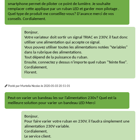
smartphone permet de piloter ce point de lumière. Je souhaite
remplacer cette applique par un ruban LED et garder mon pilotage .
Quel type de produit me conseillez-vous? D'avance merci de vos
conseils. Cordialement.
Bonjour,
Votre variateur doit sortir un signal TRIAC en 230V, il faut donc
utiliser une alimentation qui accepte ce signal.
Vous pouvez utiliser toutes les alimentations notées "Variables"
dans la rubrique des alimentations.
Tout dépend de la puissance du ruban.
Ensuite, connectez y dessus n'importe quel ruban "Teinte fixe".
Cordialement,
Florent.
Posté par
Martella Nicolas
le
2020-05-03 20:51:01
Peut-on varier un bandeau les sur l’alimentation 230v? Quel est la
meilleure solution pour varier un bandeau LED Merci
Bonjour,
Pour faire varier votre ruban en 230V, il faudra simplement une
alimentation 230V variable.
Cordialement,
Le service client.