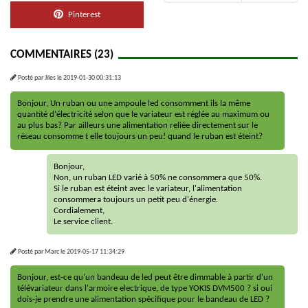
Pinterest
COMMENTAIRES (23)
Posté par
Jiles
le
2019-01-30 00:31:13
Bonjour, Un ruban ou une ampoule led consomment ils la même
quantité d'électricité selon que le variateur est réglée au maximum ou
au plus bas? Par ailleurs une alimentation reliée directement sur le
réseau consomme t elle toujours un peu! quand le ruban est éteint?
Bonjour,
Non, un ruban LED varié à 50% ne consommera que 50%.
Si le ruban est éteint avec le variateur, l'alimentation
consommera toujours un petit peu d'énergie.
Cordialement,
Le service client.
Posté par
Marc
le
2019-05-17 11:34:29
Bonjour, est-ce qu'un bandeau de led peut être dimmable à partir d'un
télévariateur dans l'armoire electrique, de type YOKIS DVM500 ? si oui
dois-je prendre une alimentation spécifique pour le bandeau de LED ?