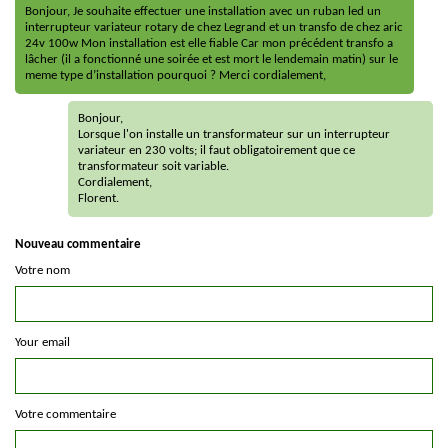
Bonjour, Je souhaite effectuer une installation avec un ruban led un
interrupteur variateur rotary de chez Legrand et un transfo de chez aric
24v 100w Mon installation est elle fiable Car mon précédent transfo a
lâcher (il a fonctionné une soirée et est mort le lendemain matin) sur le
meme type d’installation pourquoi ? Merci cordialement,
Bonjour,
Lorsque l'on installe un transformateur sur un interrupteur
variateur en 230 volts; il faut obligatoirement que ce
transformateur soit variable.
Cordialement,
Florent.
Nouveau commentaire
Votre nom
Your email
Votre commentaire