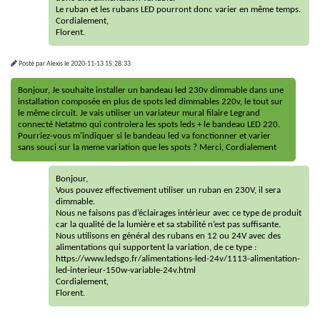
Le ruban et les rubans LED pourront donc varier en même temps.
Cordialement,
Florent.
Posté par
Alexis
le
2020-11-13 15:28:33
Bonjour, Je souhaite installer un bandeau led 230v dimmable dans une
installation composée en plus de spots led dimmables 220v, le tout sur
le même circuit. Je vais utiliser un variateur mural filaire Legrand
connecté Netatmo qui controlera les spots leds + le bandeau LED 220.
Pourriez-vous m'indiquer si le bandeau led va fonctionner et varier
sans souci sur la meme variation que les spots ? Merci, Cordialement
Bonjour,
Vous pouvez effectivement utiliser un ruban en 230V, il sera
dimmable.
Nous ne faisons pas d’éclairages intérieur avec ce type de produit
car la qualité de la lumière et sa stabilité n’est pas suffisante.
Nous utilisons en général des rubans en 12 ou 24V avec des
alimentations qui supportent la variation, de ce type :
https://www.ledsgo.fr/alimentations-led-24v/1113-alimentation-
led-interieur-150w-variable-24v.html
Cordialement,
Florent.