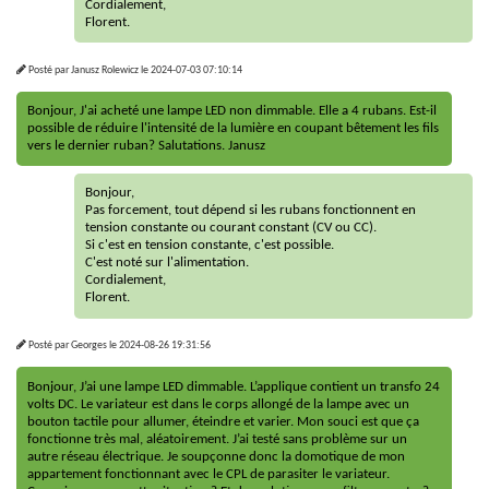
Cordialement,
Florent.
Posté par
Janusz Rolewicz
le
2024-07-03 07:10:14
Bonjour, J'ai acheté une lampe LED non dimmable. Elle a 4 rubans. Est-il
possible de réduire l'intensité de la lumière en coupant bêtement les fils
vers le dernier ruban? Salutations. Janusz
Bonjour,
Pas forcement, tout dépend si les rubans fonctionnent en
tension constante ou courant constant (CV ou CC).
Si c'est en tension constante, c'est possible.
C'est noté sur l'alimentation.
Cordialement,
Florent.
Posté par
Georges
le
2024-08-26 19:31:56
Bonjour, J’ai une lampe LED dimmable. L’applique contient un transfo 24
volts DC. Le variateur est dans le corps allongé de la lampe avec un
bouton tactile pour allumer, éteindre et varier. Mon souci est que ça
fonctionne très mal, aléatoirement. J’ai testé sans problème sur un
autre réseau électrique. Je soupçonne donc la domotique de mon
appartement fonctionnant avec le CPL de parasiter le variateur.