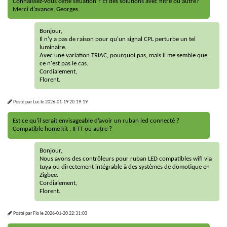
Connaissez-vous cette situation ? Et des solutions avec filtre ou autre?
Merci d’avance, Georges
Bonjour,
Il n'y a pas de raison pour qu'un signal CPL perturbe un tel
luminaire.
Avec une variation TRIAC, pourquoi pas, mais il me semble que
ce n'est pas le cas.
Cordialement,
Florent.
Posté par
Luc
le
2026-01-19 20:19:19
Est ce qu’il serait envisageable d’avoir un ruban led connecté ?
Compatible home kit , IFTT ou autre ?
Bonjour,
Nous avons des contrôleurs pour ruban LED compatibles wifi via
tuya ou directement intégrable à des systèmes de domotique en
Zigbee.
Cordialement,
Florent.
Posté par
Flo
le
2026-01-20 22:31:03