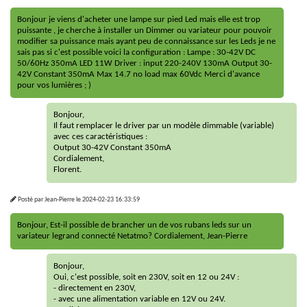
Bonjour je viens d'acheter une lampe sur pied Led mais elle est trop
puissante , je cherche à installer un Dimmer ou variateur pour pouvoir
modifier sa puissance mais ayant peu de connaissance sur les Leds je ne
sais pas si c'est possible voici la configuration : Lampe : 30-42V DC
50/60Hz 350mA LED 11W Driver : input 220-240V 130mA Output 30-
42V Constant 350mA Max 14.7 no load max 60Vdc Merci d'avance
pour vos lumières ; )
Bonjour,
Il faut remplacer le driver par un modèle dimmable (variable)
avec ces caractéristiques :
Output 30-42V Constant 350mA
Cordialement,
Florent.
Posté par
Jean-Pierre
le
2024-02-23 16:33:59
Bonjour, Est-il possible de brancher un de vos rubans leds sur un
variateur legrand connecté Netatmo? Cordialement, Jean-Pierre
Bonjour,
Oui, c'est possible, soit en 230V, soit en 12 ou 24V :
- directement en 230V,
- avec une alimentation variable en 12V ou 24V.