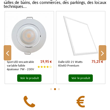
salles de bains, des commerces, des parkings, des locaux
techniques...
€
19,95 €
75,25 €
Spot LED encastrable
Dalle LED 21 Watts
variable faible
60x60 Premium
épaisseur 7W - 230V
Voir le produit
Voir le produit