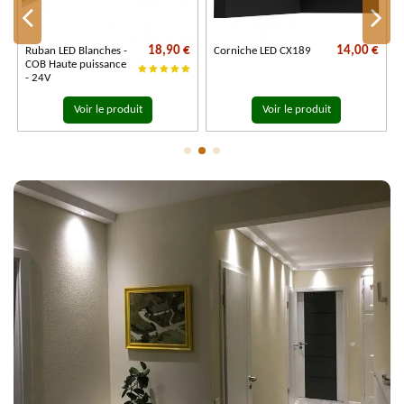
€
18,90 €
14,00 €
Ruban LED Blanches -
Corniche LED CX189
COB Haute puissance
- 24V
Voir le produit
Voir le produit