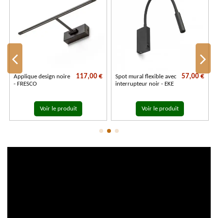
€
117,00 €
57,00 €
Applique design noire
Spot mural flexible avec
- FRESCO
interrupteur noir - EKE
Voir le produit
Voir le produit