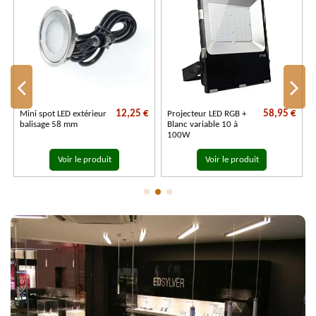
€
12,25 €
58,95 €
Mini spot LED extérieur
Projecteur LED RGB +
balisage 58 mm
Blanc variable 10 à
100W
Voir le produit
Voir le produit