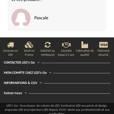
Pascale
Livraison en
Stock en
Satisfait ou
Garantie
Fabrication de
Paiement
24h
France
remboursé
jusqu'à 5 ans
qualité
sécurisé
CONTACTER LED's Go
MON COMPTE CHEZ LED's Go
INFORMATIONS & CGV
Suivez-nous
LED's Go : fournisseur de rubans de LED, luminaires LED encastrés et design,
ampoules LED et projecteurs LED depuis 2010. Vente aux professionnels et aux
particuliers.