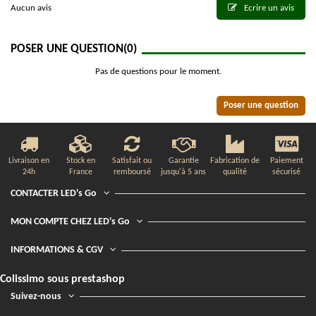
Aucun avis
Ecrire un avis
POSER UNE QUESTION
(0)
Pas de questions pour le moment.
Poser une question
Livraison en
Stock en
Satisfait ou
Garantie
Fabrication de
Paiement
24h
France
remboursé
jusqu'à 5 ans
qualité
sécurisé
CONTACTER LED's Go
MON COMPTE CHEZ LED's Go
INFORMATIONS & CGV
Colissimo sous prestashop
Suivez-nous