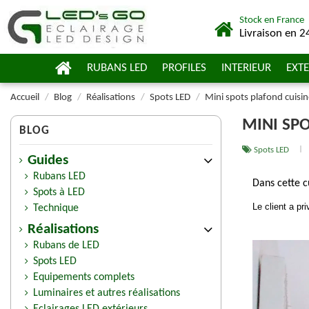
Stock en France
Livraison en 2
RUBANS LED
PROFILES
INTERIEUR
EXTE
Accueil
Blog
Réalisations
Spots LED
Mini spots plafond cuisin
MINI SP
BLOG
Spots LED
Guides
Rubans LED
Dans cette c
Spots à LED
Le client a pr
Technique
Réalisations
Rubans de LED
Spots LED
Equipements complets
Luminaires et autres réalisations