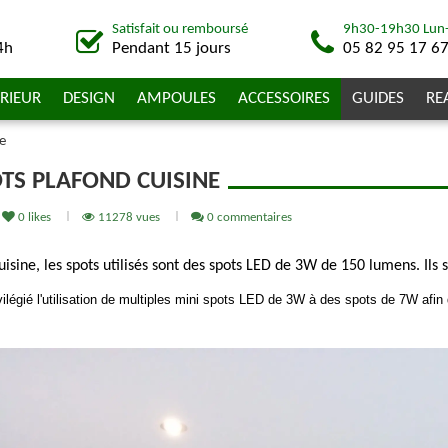
Satisfait ou remboursé
9h30-19h30 Lun
4h
Pendant 15 jours
05 82 95 17 6
RIEUR
DESIGN
AMPOULES
ACCESSOIRES
GUIDES
RE
e
OTS PLAFOND CUISINE
0
likes
11278 vues
0 commentaires
uisine, les spots utilisés sont des spots LED de 3W de 150 lumens. Ils
ivilégié l'utilisation de multiples mini spots LED de 3W à des spots de 7W afin