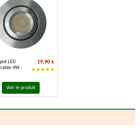
19,90 €
spot LED
trable 4W -
Voir le produit