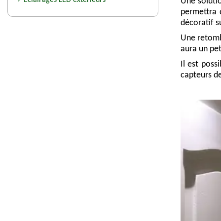
Eclairages LED extérieurs
Une solutio
permettra d
décoratif s
Une retombé
aura un pet
Il est poss
capteurs d