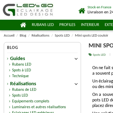
Stock en France
Livraison en 2
RUBANS LED
PROFILES
INTERIEUR
EXTE
Accueil
Blog
Réalisations
Spots LED
Mini spots LED couloir
MINI SP
BLOG
Spots LED
Guides
Rubans LED
On ne fait 
Spots à LED
a souvent p
Technique
Un éclairag
Réalisations
ou des mini
Rubans de LED
On a souve
Spots LED
pots LED dé
Equipements complets
placez dire
Luminaires et autres réalisations