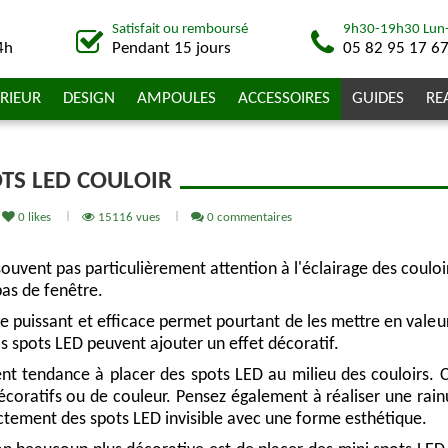
Satisfait ou remboursé
9h30-19h30 Lun
4h
Pendant 15 jours
05 82 95 17 6
RIEUR
DESIGN
AMPOULES
ACCESSOIRES
GUIDES
RE
OTS LED COULOIR
0
likes
15116 vues
0 commentaires
souvent pas particulièrement attention à l'éclairage des couloi
as de fenêtre.
e puissant et efficace permet pourtant de les mettre en valeu
s spots LED peuvent ajouter un effet décoratif.
nt tendance à placer des spots LED au milieu des couloirs. C'
coratifs ou de couleur. Pensez également à réaliser une rainur
ctement des spots LED invisible avec une forme esthétique.