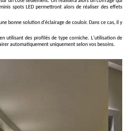
sur un côté seulement. On réalisera alors un coffrage qui
 minis spots LED permettront alors de réaliser des effets
e bonne solution d'éclairage de couloir. Dans ce cas, il y
n utilisant des profilés de type corniche. L'utilisation de
lairer automatiquement uniquement selon vos besoins.