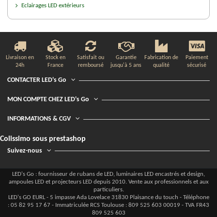
Eclairages LED extérieurs
Livraison en
Stock en
Satisfait ou
Garantie
Fabrication de
Paiement
24h
France
remboursé
jusqu'à 5 ans
qualité
sécurisé
CONTACTER LED's Go
MON COMPTE CHEZ LED's Go
INFORMATIONS & CGV
Colissimo sous prestashop
Suivez-nous
LED's Go : fournisseur de rubans de LED, luminaires LED encastrés et design,
ampoules LED et projecteurs LED depuis 2010. Vente aux professionnels et aux
particuliers.
LED's GO EURL - 5 impasse Ada Lovelace 31830 Plaisance du touch - Téléphone
: 05 82 95 17 67 - Immatriculée RCS Toulouse : 809 525 603 00019 - TVA FR43
809 525 603