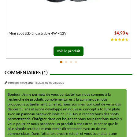
14,90 €
Mini spot LED Encastrable 4W - 12V
Voir le produit
COMMENTAIRES (1)
Posté par
FRAYSSINET
le
2025-09-03 08:06:05
Bonjour, Je me permets de vous contacter car nous sommes à la
recherche de produits complémentaires à la gamme que nous
proposons actuellement. En effet, nous sommes fabricant de vérandas
depuis 35 ans et avons développé un nouveau concept à toiture plate
avec un panneau sandwich isolé en PSE. Nous recherchons des spots
permettant de s'intégrer dans cet isolant et nous souhaiterions savoir si
vous pourriez nous proposer un produit à encastrer. Je pense que le
plus simple serait de m’entretenir directement avec un de vos
commerciaux. Dans l'attente de votre retour et vous souhaitant une