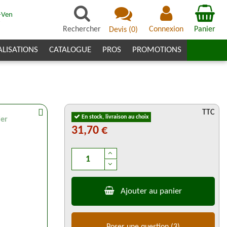
-Ven
7
Rechercher
Connexion
Panier
Devis
(
0
)
ALISATIONS
CATALOGUE
PROS
PROMOTIONS
TTC
En stock, livraison au choix
ier
31,70 €
Ajouter au panier
Poser une question
(3)