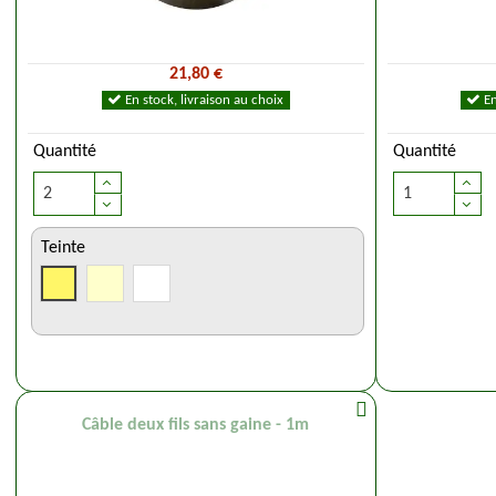
21,80 €
En stock, livraison au choix
En
Quantité
Quantité
Teinte
Câble deux fils sans gaine - 1m