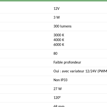
12V
3 W
300 lumens
3000 K
4000 K
6000 K
80
Faible profondeur
Oui : avec variateur 12/24V (PWM
Non IP33
27 W
120°
68 mm