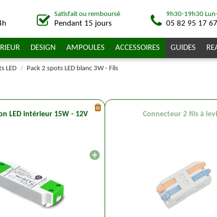
Satisfait ou remboursé
9h30-19h30 Lun
4h
Pendant 15 jours
05 82 95 17 6
RIEUR
DESIGN
AMPOULES
ACCESSOIRES
GUIDES
RE
ts LED
Pack 2 spots LED blanc 3W - Fils
on LED intérieur 15W - 12V
Connecteur 2 fils à lev