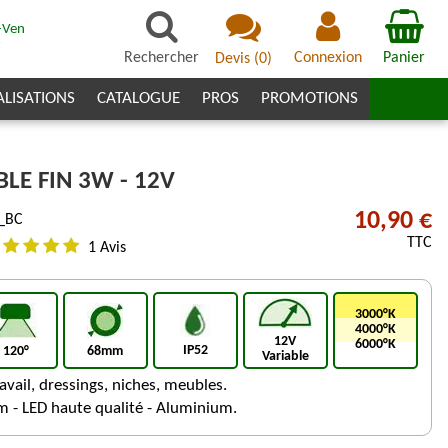
-Ven
7
Rechercher
Connexion
Panier
Devis
(
0
)
ALISATIONS
CATALOGUE
PROS
PROMOTIONS
LE FIN 3W - 12V
10,90 €
_BC
TTC
1 Avis
3000°K
4000°K
12V
6000°K
IP52
120°
68mm
Variable
avail, dressings, niches, meubles.
- LED haute qualité - Aluminium.