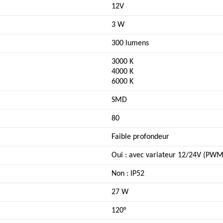
12V
3 W
300 lumens
3000 K
4000 K
6000 K
SMD
80
Faible profondeur
Oui : avec variateur 12/24V (PWM
Non : IP52
27 W
120°