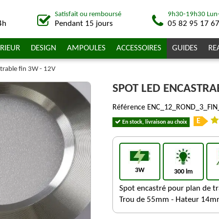
Satisfait ou remboursé
9h30-19h30 Lun
4h
Pendant 15 jours
05 82 95 17 6
RIEUR
DESIGN
AMPOULES
ACCESSOIRES
GUIDES
RE
trable fin 3W - 12V
SPOT LED ENCASTRAB
Référence
ENC_12_ROND_3_FIN
E
En stock, livraison au choix
3W
300 lm
Spot encastré pour plan de tr
Trou de 55mm - Hateur 14mm 