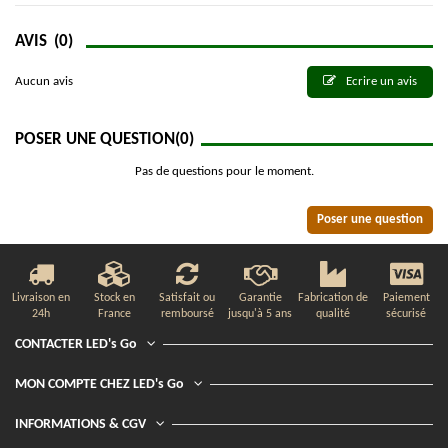
AVIS
(0)
Aucun avis
Ecrire un avis
POSER UNE QUESTION
(0)
Pas de questions pour le moment.
Poser une question
Livraison en
Stock en
Satisfait ou
Garantie
Fabrication de
Paiement
24h
France
remboursé
jusqu'à 5 ans
qualité
sécurisé
CONTACTER LED's Go
MON COMPTE CHEZ LED's Go
INFORMATIONS & CGV