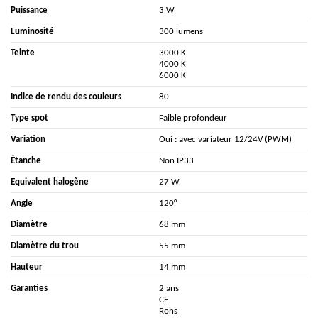
Puissance
3 W
Luminosité
300 lumens
Teinte
3000 K
4000 K
6000 K
Indice de rendu des couleurs
80
Type spot
Faible profondeur
Variation
Oui : avec variateur 12/24V (PWM)
Étanche
Non IP33
Equivalent halogène
27 W
Angle
120°
Diamètre
68 mm
Diamètre du trou
55 mm
Hauteur
14 mm
Garanties
2 ans
CE
Rohs