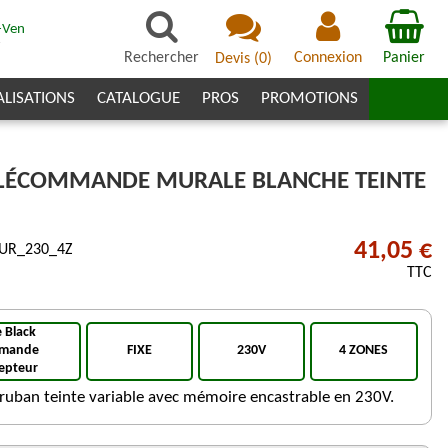
-Ven
7
Rechercher
Connexion
Panier
Devis
(
0
)
ALISATIONS
CATALOGUE
PROS
PROMOTIONS
TÉLÉCOMMANDE MURALE BLANCHE TEINTE
41,05 €
UR_230_4Z
TTC
 Black
mmande
FIXE
230V
4 ZONES
cepteur
uban teinte variable avec mémoire encastrable en 230V.