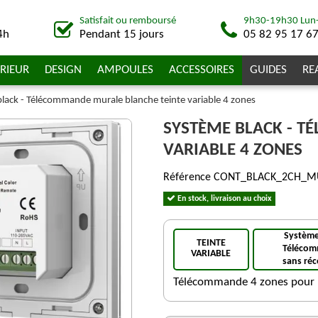
Satisfait ou remboursé
9h30-19h30 Lun
4h
Pendant 15 jours
05 82 95 17 6
RIEUR
DESIGN
AMPOULES
ACCESSOIRES
GUIDES
RE
lack - Télécommande murale blanche teinte variable 4 zones
SYSTÈME BLACK - 
VARIABLE 4 ZONES
Référence
CONT_BLACK_2CH_M
En stock, livraison au choix
Système
TEINTE
Téléco
VARIABLE
sans ré
Télécommande 4 zones pour r