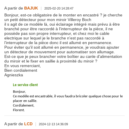
A partir de
BAJUK
|
2025-02-20 14:28:47
Bonjour, est-ce obligatoire de le monter en encastré ? je cherche
un petit détecteur pour mon miroir Villeroy Boch
il s agit de ce modèle là, oui éclairage intégré mais prévu à être
branché pour être raccordé à l'interrupteur de la pièce, il ne
possède pas son propre interrupteur, et chez moi le cable
electrique sur lequel je le branche n'est pas raccordé à
l'interrupteur de la pièce donc il est allumé en permanence.
Pour éviter qu'il soit allumé en permanence, je voudrais ajouter
un détecteur de mouvement pour automatiser son allumage.
Est-ce que je peux brancher votre boîtier au canle d'alimentation
du miroir et le fixer en saillie à proximité du miroir ?
En vous remerciant,
Bien cordialement
Agnieszka
Le service client
Bonjour,
Ce modèle est encastrable, il vous faudra bricoler quelque chose pour le
placer en saillie.
Cordialement,
Florent.
A partir de
LCD
|
2024-12-13 14:36:09