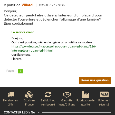
A partir de
Villatel
|
2022-08-17 12:38:45
Bonjour,
Ce détecteur peut-il être utilisé à l’intérieur d’un placard pour
détecter l’ouverture et déclencher l’allumage d’une lumière?
Bien cordialement
Le service client
Bonjour,
Oui, c'est possible, même si en général, on utilise ce modèle :
https://www.ledsgo.fr/accessoires-pour-ruban-led-blanc/626-
interrupteur-ruban-led-ir.html
Cordialement,
Florent.
Page:
1
Poser une question
Livraison en
Stock en
Satisfait ou
Garantie
Fabrication de
Paiement
24h
France
remboursé
jusqu'à 5 ans
qualité
sécurisé
CONTACTER LED's Go