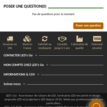
POSER UNE QUESTION
(0)
Pas de questions pour le moment.
Poser une question
Livraison en
Stock en
Satisfait ou
Garantie
Fabrication de
Paiement
24h
France
remboursé
jusqu'à 5 ans
qualité
sécurisé
CONTACTER LED's Go
MON COMPTE CHEZ LED's Go
INFORMATIONS & CGV
Suivez-nous
LED's Go : fournisseur de rubans de LED, luminaires LED encastrés et design,
ampoules LED et projecteurs LED depuis 2010. Vente aux professionnels et aux
particuliers.