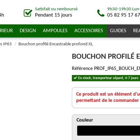
Satisfait ou remboursé
9h30-19h30 Lun
4h
Pendant 15 jours
05 82 95 17 6
RIEUR
DESIGN
AMPOULES
ACCESSOIRES
GUIDES
RE
es IP65
Bouchon profilé Encastrable profond XL
BOUCHON PROFILÉ 
Référence
PROF_IP65_BOUCH_E
En stock, transporteur séparé, 4-7 jours
Ce produit est un élément d'un
permettant de le commander ai
Couleur
Noir