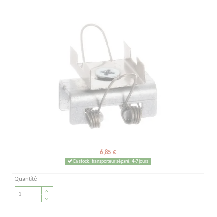
6,85 €
En stock, transporteur séparé, 4-7 jours
Quantité