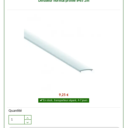
Diffuseur normal profilé IP65 2m
9,25 €
En stock, transporteur séparé, 4-7 jours
Quantité