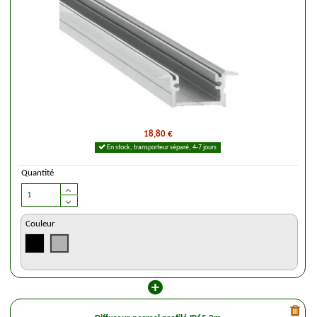
18,80 €
En stock, transporteur séparé, 4-7 jours
Quantité
Couleur