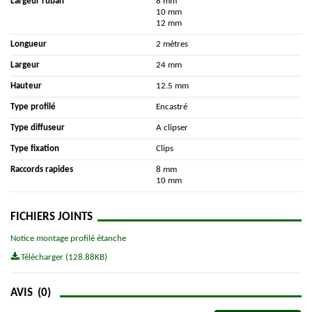
Largeur ruban
8 mm
10 mm
12 mm
Longueur
2 mètres
Largeur
24 mm
Hauteur
12.5 mm
Type profilé
Encastré
Type diffuseur
A clipser
Type fixation
Clips
Raccords rapides
8 mm
10 mm
FICHIERS JOINTS
Notice montage profilé étanche
Télécharger (128.88KB)
AVIS
(0)