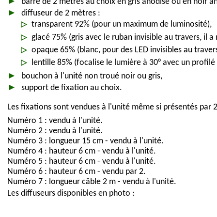
barre de 2 mètres au choix en gris anodisé ou en noir a
diffuseur de 2 mètres :
transparent 92% (pour un maximum de luminosité),
glacé 75% (gris avec le ruban invisible au travers, il 
opaque 65% (blanc, pour des LED invisibles au travers
lentille 85% (focalise le lumière à 30° avec un profilé
bouchon à l'unité non troué noir ou gris,
support de fixation au choix.
Les fixations sont vendues à l'unité même si présentés par 2
Numéro 1 : vendu à l'unité.
Numéro 2 : vendu à l'unité.
Numéro 3 : longueur 15 cm - v
endu à l'unité.
Numéro 4 : hauteur 6 cm
- v
endu à l'unité.
Numéro 5 : hauteur 6 cm
- v
endu à l'unité.
Numéro 6 : hauteur 6 cm
- v
endu par 2.
Numéro 7 : longueur câble 2 m
- v
endu à l'unité.
Les diffuseurs disponibles en photo :