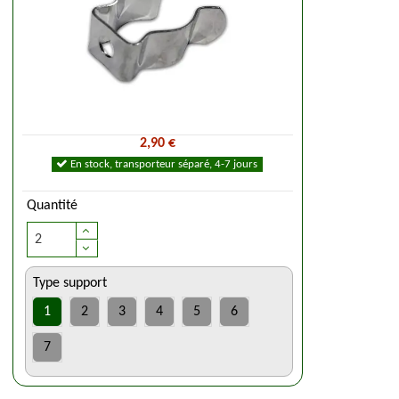
2,90 €
En stock, transporteur séparé, 4-7 jours
Quantité
Type support
1
2
3
4
5
6
7