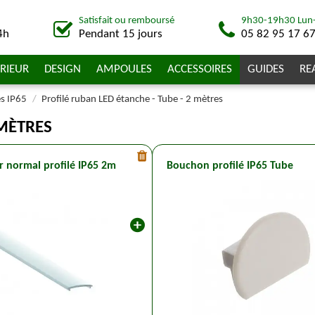
Satisfait ou remboursé
9h30-19h30 Lun
4h
Pendant 15 jours
05 82 95 17 6
RIEUR
DESIGN
AMPOULES
ACCESSOIRES
GUIDES
RE
es IP65
Profilé ruban LED étanche - Tube - 2 mètres
 MÈTRES
r normal profilé IP65 2m
Bouchon profilé IP65 Tube