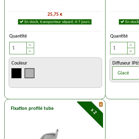
25,75 €
En stock, transporteur séparé, 4-7 jours
En stock
Quantité
Quantité
Couleur
Diffuseur IP6
Fixation profilé tube
x 2