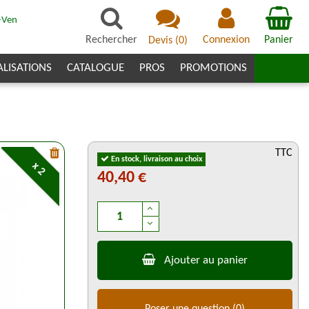
-Ven
7
Rechercher
Connexion
Panier
Devis
(
0
)
ALISATIONS
CATALOGUE
PROS
PROMOTIONS
TTC
En stock, livraison au choix
x 2
40,40 €
Ajouter au panier
Poser une question
(0)