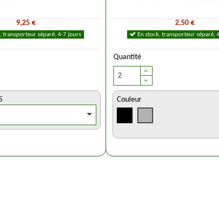
9,25 €
2,50 €
, transporteur séparé, 4-7 jours
En stock, transporteur séparé, 
Quantité
5
Couleur