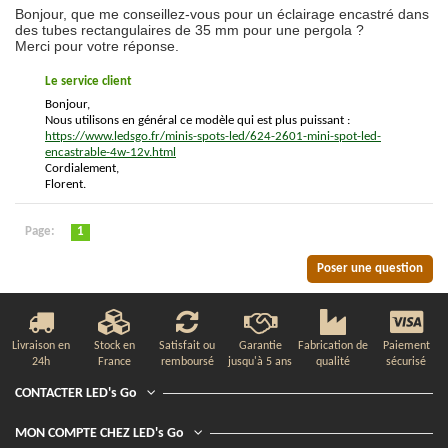
Bonjour, que me conseillez-vous pour un éclairage encastré dans
des tubes rectangulaires de 35 mm pour une pergola ?
Merci pour votre réponse.
Le service client
Bonjour,
Nous utilisons en général ce modèle qui est plus puissant :
https://www.ledsgo.fr/minis-spots-led/624-2601-mini-spot-led-
encastrable-4w-12v.html
Cordialement,
Florent.
Page:
1
Poser une question
Livraison en
Stock en
Satisfait ou
Garantie
Fabrication de
Paiement
24h
France
remboursé
jusqu'à 5 ans
qualité
sécurisé
CONTACTER LED's Go
MON COMPTE CHEZ LED's Go