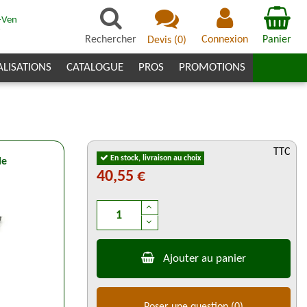
-Ven
7
Rechercher
Connexion
Panier
Devis
(
0
)
ALISATIONS
CATALOGUE
PROS
PROMOTIONS
TTC
En stock, livraison au choix
le
40,55 €
Ajouter au panier
Poser une question
(0)