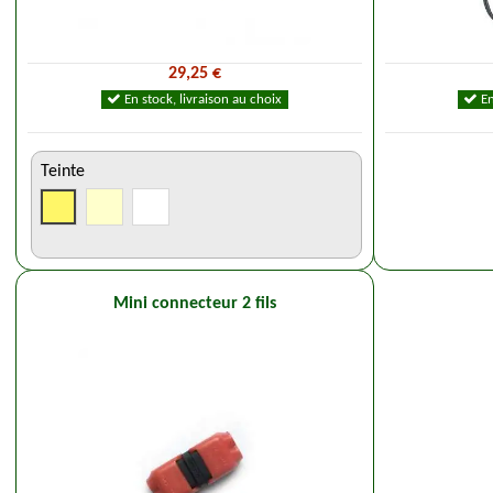
29,25 €
En stock, livraison au choix
En
Teinte
Mini connecteur 2 fils