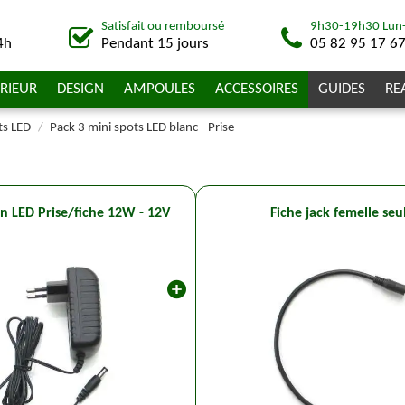
Satisfait ou remboursé
9h30-19h30 Lun
4h
Pendant 15 jours
05 82 95 17 6
RIEUR
DESIGN
AMPOULES
ACCESSOIRES
GUIDES
RE
ts LED
Pack 3 mini spots LED blanc - Prise
n LED Prise/fiche 12W - 12V
Fiche jack femelle seu