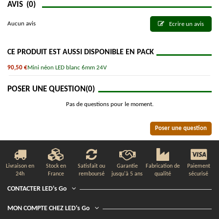
AVIS
(0)
Aucun avis
Ecrire un avis
CE PRODUIT EST AUSSI DISPONIBLE EN PACK
90,50 €
Mini néon LED blanc 6mm 24V
POSER UNE QUESTION
(0)
Pas de questions pour le moment.
Poser une question
Livraison en
Stock en
Satisfait ou
Garantie
Fabrication de
Paiement
24h
France
remboursé
jusqu'à 5 ans
qualité
sécurisé
CONTACTER LED's Go
MON COMPTE CHEZ LED's Go