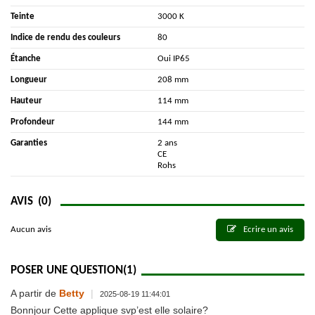
Teinte
3000 K
Indice de rendu des couleurs
80
Étanche
Oui IP65
Longueur
208 mm
Hauteur
114 mm
Profondeur
144 mm
Garanties
2 ans
CE
Rohs
AVIS
(0)
Aucun avis
Ecrire un avis
POSER UNE QUESTION
(1)
A partir de
Betty
|
2025-08-19 11:44:01
Bonnjour Cette applique svp’est elle solaire?