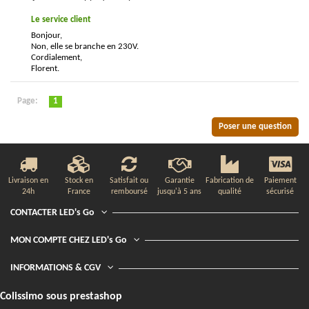
Le service client
Bonjour,
Non, elle se branche en 230V.
Cordialement,
Florent.
Page:
1
Poser une question
Livraison en
Stock en
Satisfait ou
Garantie
Fabrication de
Paiement
24h
France
remboursé
jusqu'à 5 ans
qualité
sécurisé
CONTACTER LED's Go
MON COMPTE CHEZ LED's Go
INFORMATIONS & CGV
Colissimo sous prestashop