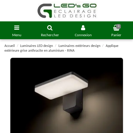
0
Menu
Rechercher
Connexion
Panier
Accueil
Luminaires LED design
Luminaires extérieurs design
Applique
extérieure grise anthracite en aluminium - RINA