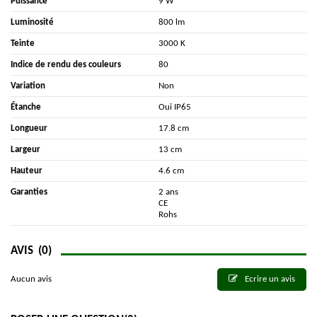
Puissance
9 W
Luminosité
800 lm
Teinte
3000 K
Indice de rendu des couleurs
80
Variation
Non
Étanche
Oui IP65
Longueur
17.8 cm
Largeur
13 cm
Hauteur
4.6 cm
Garanties
2 ans
CE
Rohs
AVIS
(0)
Aucun avis
Ecrire un avis