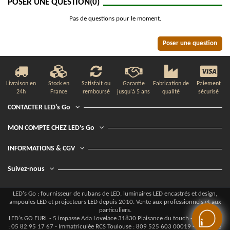
POSER UNE QUESTION
(0)
Pas de questions pour le moment.
Poser une question
Livraison en
Stock en
Satisfait ou
Garantie
Fabrication de
Paiement
24h
France
remboursé
jusqu'à 5 ans
qualité
sécurisé
CONTACTER LED's Go
MON COMPTE CHEZ LED's Go
INFORMATIONS & CGV
Suivez-nous
LED's Go : fournisseur de rubans de LED, luminaires LED encastrés et design,
ampoules LED et projecteurs LED depuis 2010. Vente aux professionnels et aux
particuliers.
LED's GO EURL - 5 impasse Ada Lovelace 31830 Plaisance du touch - Téléphone
: 05 82 95 17 67 - Immatriculée RCS Toulouse : 809 525 603 00019 - TVA FR43