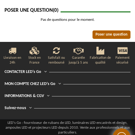
POSER UNE QUESTION
(0)
Pas de questions pour le moment.
Poser une question
Livraison en
Stock en
Satisfait ou
Garantie
Fabrication de
Paiement
24h
France
remboursé
jusqu'à 5 ans
qualité
sécurisé
CONTACTER LED's Go
MON COMPTE CHEZ LED's Go
INFORMATIONS & CGV
Suivez-nous
LED's Go : fournisseur de rubans de LED, luminaires LED encastrés et design,
ampoules LED et projecteurs LED depuis 2010. Vente aux professionnels et aux
particuliers.