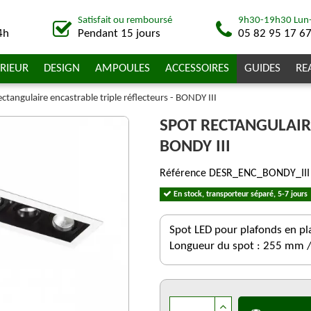
Satisfait ou remboursé
9h30-19h30 Lun
4h
Pendant 15 jours
05 82 95 17 6
RIEUR
DESIGN
AMPOULES
ACCESSOIRES
GUIDES
RE
ectangulaire encastrable triple réflecteurs - BONDY III
SPOT RECTANGULAIRE
BONDY III
Référence
DESR_ENC_BONDY_III
En stock, transporteur séparé, 5-7 jours
Spot LED pour plafonds en pla
Longueur du spot : 255 mm /