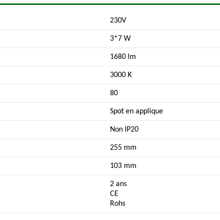
230V
3*7 W
1680 lm
3000 K
80
Spot en applique
Non IP20
255 mm
103 mm
2 ans
CE
Rohs