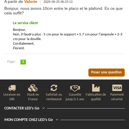
A partir de
Valerie
|
2025-09-25 06:23:13
Bonjour, nous avons 10cm entre le placo et le plafond. Es ce que
cela suffit?
Le service client
Bonjour,
Non, il faudra plus : 5 cm pour le support + 5.7 cm pour l'ampoule + 2-3
cm pour la douille.
Cordialement,
Florent.
Page:
1
Poser une question
Livraison en
Stock en
Satisfait ou
Garantie
Fabrication de
Paiement
24h
France
remboursé
jusqu'à 5 ans
qualité
sécurisé
CONTACTER LED's Go
MON COMPTE CHEZ LED's Go