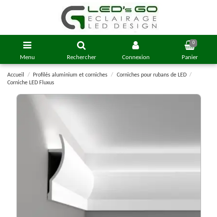
0
Menu
Rechercher
Connexion
Panier
Accueil
Profilés aluminium et corniches
Corniches pour rubans de LED
Corniche LED Fluxus