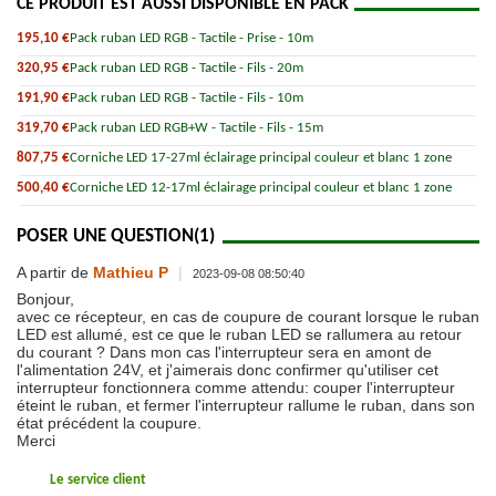
CE PRODUIT EST AUSSI DISPONIBLE EN PACK
195,10 €
Pack ruban LED RGB - Tactile - Prise - 10m
320,95 €
Pack ruban LED RGB - Tactile - Fils - 20m
191,90 €
Pack ruban LED RGB - Tactile - Fils - 10m
319,70 €
Pack ruban LED RGB+W - Tactile - Fils - 15m
807,75 €
Corniche LED 17-27ml éclairage principal couleur et blanc 1 zone
500,40 €
Corniche LED 12-17ml éclairage principal couleur et blanc 1 zone
POSER UNE QUESTION
(1)
A partir de
Mathieu P
|
2023-09-08 08:50:40
Bonjour,
avec ce récepteur, en cas de coupure de courant lorsque le ruban
LED est allumé, est ce que le ruban LED se rallumera au retour
du courant ? Dans mon cas l'interrupteur sera en amont de
l'alimentation 24V, et j'aimerais donc confirmer qu'utiliser cet
interrupteur fonctionnera comme attendu: couper l'interrupteur
éteint le ruban, et fermer l'interrupteur rallume le ruban, dans son
état précédent la coupure.
Merci
Le service client