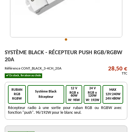
SYSTÈME BLACK - RÉCEPTEUR PUSH RGB/RGBW
20A
28,50 €
Référence
CONT_BLACK_3-4CH_20A
TTC
En stock, livraison au choix
12 V
24 V
RUBAN
MAX
Système Black
RGB x
RGB x
RGB
12V:240W
60W
120W
Récepteur
RGBW
24V:480W
W: 96W
W: 192W
Récepteur radio à une sortie pour ruban RGB ou RGBW avec
fonction "push". 96/192W pour le blanc seul.