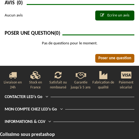
AVIS
(0)
Aucun avis
Ecrire un avis
POSER UNE QUESTION
(0)
Pas de questions pour le moment.
Poser une question
Livraison en
Stock en
Satisfait ou
Garantie
Fabrication de
Paiement
24h
France
remboursé
jusqu'à 5 ans
qualité
sécurisé
CONTACTER LED's Go
MON COMPTE CHEZ LED's Go
INFORMATIONS & CGV
Colissimo sous prestashop