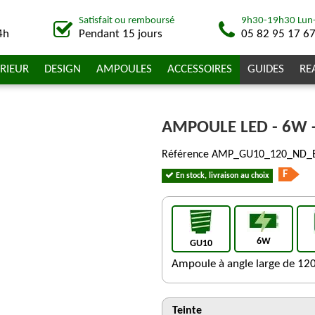
Satisfait ou remboursé
9h30-19h30 Lun
4h
Pendant 15 jours
05 82 95 17 6
RIEUR
DESIGN
AMPOULES
ACCESSOIRES
GUIDES
RE
AMPOULE LED - 6W -
Référence
AMP_GU10_120_ND
F
En stock, livraison au choix
6W
GU10
Ampoule à angle large de 120
Teinte