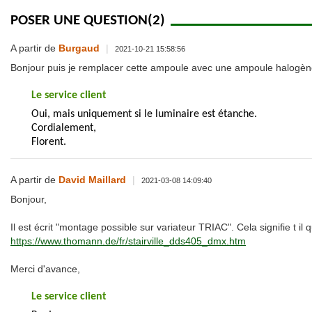
POSER UNE QUESTION
(2)
A partir de
Burgaud
|
2021-10-21 15:58:56
Bonjour puis je remplacer cette ampoule avec une ampoule halogè
Le service client
Oui, mais uniquement si le luminaire est étanche.
Cordialement,
Florent.
A partir de
David Maillard
|
2021-03-08 14:09:40
Bonjour,
Il est écrit "montage possible sur variateur TRIAC". Cela signifie t i
https://www.thomann.de/fr/stairville_dds405_dmx.htm
Merci d'avance,
Le service client