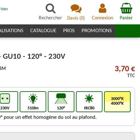
-Ven
7
Rechercher
Connexion
Panier
Devis
(
0
)
ALISATIONS
CATALOGUE
PROS
PROMOTIONS
 GU10 - 120° - 230V
3,70 €
_BM
TTC
3000°K
4000°K
230V
510lm
120°
IRC80
° pour un effet homogène du sol au plafond.