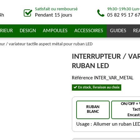
Satisfait ou remboursé
9h30-19h30 Lun
4h
Pendant 15 jours
05 82 95 17 6
RIEUR
DESIGN
AMPOULES
ACCESSOIRES
GUIDES
RE
eur / variateur tactile aspect métal pour ruban LED
INTERRUPTEUR / VA
RUBAN LED
Référence
INTER_VAR_METAL
En stock, livraison au choix
ON/OFF + 
RUBAN
Tact
BLANC
Encast
Usage : Allumer un ruban LED 