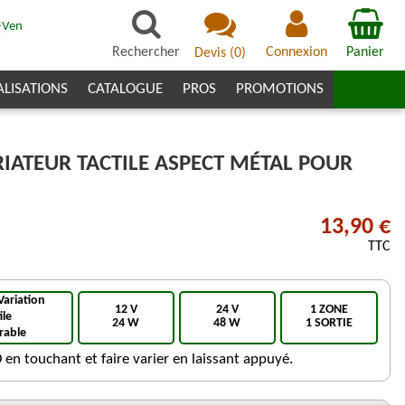
-Ven
7
Rechercher
Connexion
Panier
Devis
(
0
)
ALISATIONS
CATALOGUE
PROS
PROMOTIONS
RIATEUR TACTILE ASPECT MÉTAL POUR
13,90 €
TTC
Variation
12 V
24 V
1 ZONE
ile
24 W
48 W
1 SORTIE
rable
en touchant et faire varier en laissant appuyé.