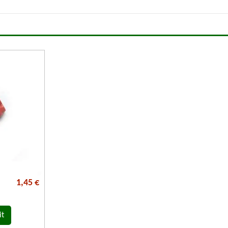
1,45 €
it