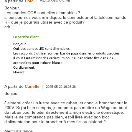
A partir de
Loic
|
2025-07-30 05:55:20
Bonjour,
Les bandes COB sont elles dimmables ?
si oui pourriez vous m'indiquez le connecteur et la télécommande
RF que je pourrais utiliser avec ce produit?
cdt
Le service client
Bonjour,
Oui, ces bandes LED sont dimmables.
Les raccords à utiliser sont en bas de page dans les produits associés.
Il vous faut utiliser des variateurs pour ruban teinte fixe dans les
accessoires pour rubans blancs.
Cordialement,
Florent.
A partir de
Camille
|
2025-05-22 16:25:36
Bonjour,
J'aimerai créer un lustre avec ce ruban, et donc le brancher sur le
230V. Si j'ai bien compris, je ne peux pas mettre un Wago au bout
du ruban pour le piter directement à mon électricité domestique.
Mais je ne comprends pas bien, est-il livré avec son bloc
d'alimentation pour le brancher à mes fils au plafond ?
Merci d'avance