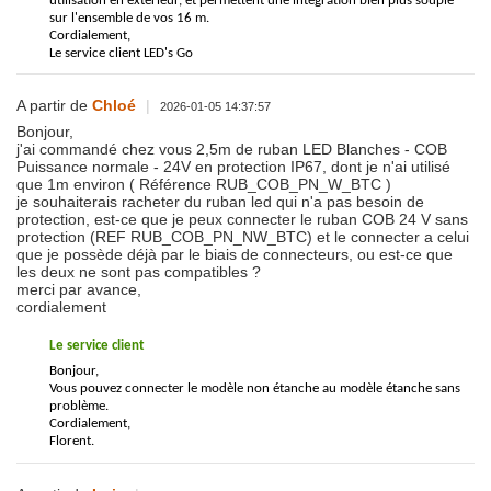
utilisation en extérieur, et permettent une intégration bien plus souple
sur l'ensemble de vos 16 m.
Cordialement,
Le service client LED's Go
A partir de
Chloé
|
2026-01-05 14:37:57
Bonjour,
j'ai commandé chez vous 2,5m de ruban LED Blanches - COB
Puissance normale - 24V en protection IP67, dont je n'ai utilisé
que 1m environ ( Référence RUB_COB_PN_W_BTC )
je souhaiterais racheter du ruban led qui n'a pas besoin de
protection, est-ce que je peux connecter le ruban COB 24 V sans
protection (REF RUB_COB_PN_NW_BTC) et le connecter a celui
que je possède déjà par le biais de connecteurs, ou est-ce que
les deux ne sont pas compatibles ?
merci par avance,
cordialement
Le service client
Bonjour,
Vous pouvez connecter le modèle non étanche au modèle étanche sans
problème.
Cordialement,
Florent.