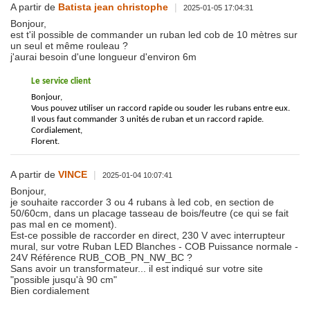
A partir de
Batista jean christophe
|
2025-01-05 17:04:31
Bonjour,
est t'il possible de commander un ruban led cob de 10 mètres sur
un seul et même rouleau ?
j'aurai besoin d'une longueur d'environ 6m
Le service client
Bonjour,
Vous pouvez utiliser un raccord rapide ou souder les rubans entre eux.
Il vous faut commander 3 unités de ruban et un raccord rapide.
Cordialement,
Florent.
A partir de
VINCE
|
2025-01-04 10:07:41
Bonjour,
je souhaite raccorder 3 ou 4 rubans à led cob, en section de
50/60cm, dans un placage tasseau de bois/feutre (ce qui se fait
pas mal en ce moment).
Est-ce possible de raccorder en direct, 230 V avec interrupteur
mural, sur votre Ruban LED Blanches - COB Puissance normale -
24V Référence RUB_COB_PN_NW_BC ?
Sans avoir un transformateur... il est indiqué sur votre site
"possible jusqu'à 90 cm"
Bien cordialement