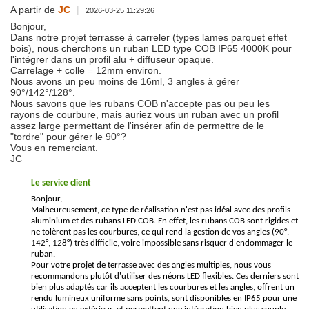
A partir de
JC
|
2026-03-25 11:29:26
Bonjour,
Dans notre projet terrasse à carreler (types lames parquet effet
bois), nous cherchons un ruban LED type COB IP65 4000K pour
l'intégrer dans un profil alu + diffuseur opaque.
Carrelage + colle = 12mm environ.
Nous avons un peu moins de 16ml, 3 angles à gérer
90°/142°/128°.
Nous savons que les rubans COB n'accepte pas ou peu les
rayons de courbure, mais auriez vous un ruban avec un profil
assez large permettant de l'insérer afin de permettre de le
"tordre" pour gérer le 90°?
Vous en remerciant.
JC
Le service client
Bonjour,
Malheureusement, ce type de réalisation n'est pas idéal avec des profils
aluminium et des rubans LED COB. En effet, les rubans COB sont rigides et
ne tolèrent pas les courbures, ce qui rend la gestion de vos angles (90°,
142°, 128°) très difficile, voire impossible sans risquer d'endommager le
ruban.
Pour votre projet de terrasse avec des angles multiples, nous vous
recommandons plutôt d'utiliser des néons LED flexibles. Ces derniers sont
bien plus adaptés car ils acceptent les courbures et les angles, offrent un
rendu lumineux uniforme sans points, sont disponibles en IP65 pour une