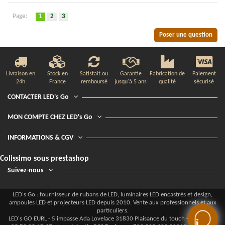
Page:
1
2
3
Poser une question
Livraison en
Stock en
Satisfait ou
Garantie
Fabrication de
Paiement
24h
France
remboursé
jusqu'à 5 ans
qualité
sécurisé
CONTACTER LED's Go
MON COMPTE CHEZ LED's Go
INFORMATIONS & CGV
Colissimo sous prestashop
Suivez-nous
LED's Go : fournisseur de rubans de LED, luminaires LED encastrés et design,
ampoules LED et projecteurs LED depuis 2010. Vente aux professionnels et aux
particuliers.
LED's GO EURL - 5 impasse Ada Lovelace 31830 Plaisance du touch - Téléphone