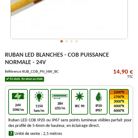
RUBAN LED BLANCHES - COB PUISSANCE
NORMALE - 24V
14,90 €
Référence
RUB_COB_PN_NW_BC
TTC
En stock, livraison au choix
2200°K
2700°K
3000°K
384
24V
IP20
1150
IRC 90
4000°K
LED/m
10W/m
IP67
lum/m
6000°K
Ruban LED COB IP20 ou IP67 sans points lumineux visibles parfait pour
des profilé de 5-6mm de hauteur, en éclairage direct.
Unité de vente : 2,5 mètres