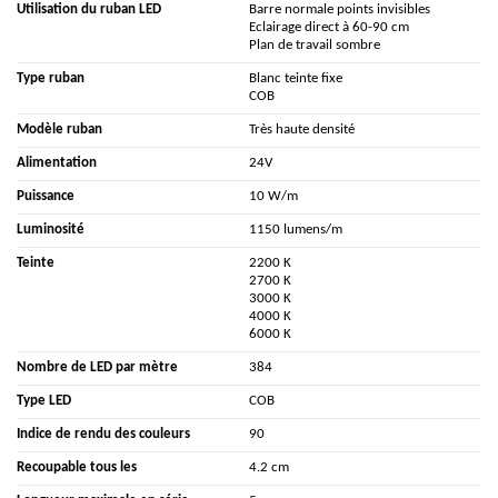
Utilisation du ruban LED
Barre normale points invisibles
Eclairage direct à 60-90 cm
Plan de travail sombre
Type ruban
Blanc teinte fixe
COB
Modèle ruban
Très haute densité
Alimentation
24V
Puissance
10 W/m
Luminosité
1150 lumens/m
Teinte
2200 K
2700 K
3000 K
4000 K
6000 K
Nombre de LED par mètre
384
Type LED
COB
Indice de rendu des couleurs
90
Recoupable tous les
4.2 cm