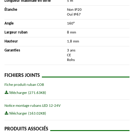
Longueur maximale en série
5 m
Étanche
Non IP20
Oui IP67
Angle
160°
Largeur ruban
8 mm
Hauteur
1,8 mm
Garanties
3 ans
CE
Rohs
FICHIERS JOINTS
Fiche produit ruban COB
Télécharger (271.63KB)
Notice montage rubans LED 12-24V
Télécharger (163.02KB)
PRODUITS ASSOCIÉS