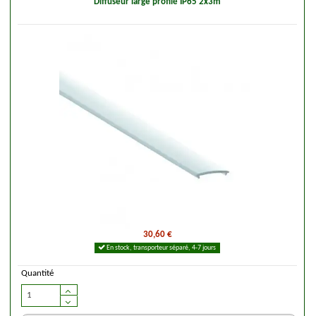
Diffuseur large profilé IP65 2x3m
30,60 €
En stock, transporteur séparé, 4-7 jours
Quantité