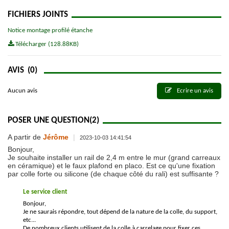
FICHIERS JOINTS
Notice montage profilé étanche
Télécharger (128.88KB)
AVIS
(0)
Aucun avis
Ecrire un avis
POSER UNE QUESTION
(2)
A partir de
Jérôme
|
2023-10-03 14:41:54
Bonjour,
Je souhaite installer un rail de 2,4 m entre le mur (grand carreaux
en céramique) et le faux plafond en placo. Est ce qu'une fixation
par colle forte ou silicone (de chaque côté du rali) est suffisante ?
Le service client
Bonjour,
Je ne saurais répondre, tout dépend de la nature de la colle, du support,
etc...
De nombreux clients utilisent de la colle à carrelage pour fixer ces