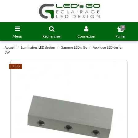
0
Menu
Rechercher
Connexion
Panier
Accueil
Luminaires LED design
Gamme LED's Go
Applique LED design
3W
-16,10 €