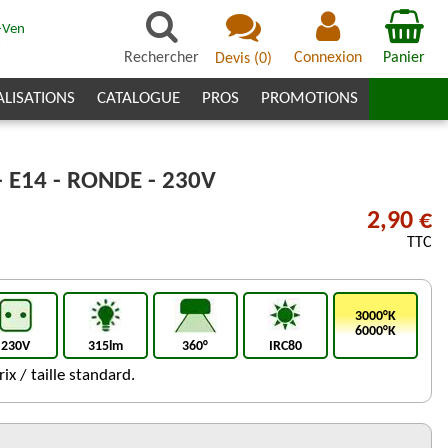
-Ven
7
Rechercher
Connexion
Panier
Devis
(
0
)
ALISATIONS
CATALOGUE
PROS
PROMOTIONS
 E14 - RONDE - 230V
2,90 €
TTC
3000°K
6000°K
230V
315lm
360°
IRC80
ix / taille standard.