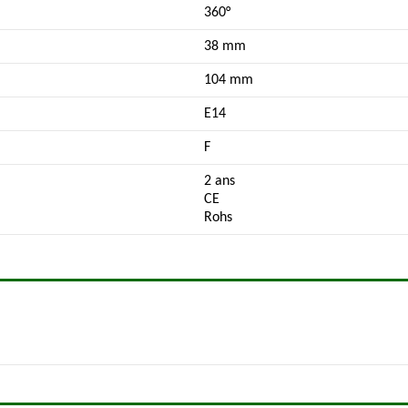
360°
38 mm
104 mm
E14
F
2 ans
CE
Rohs