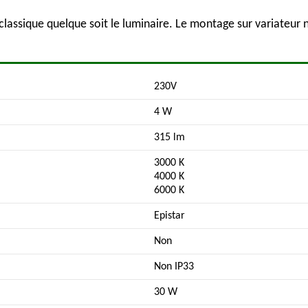
lassique quelque soit le luminaire. Le montage sur variateur n
230V
4 W
315 lm
3000 K
4000 K
6000 K
Epistar
Non
Non IP33
30 W