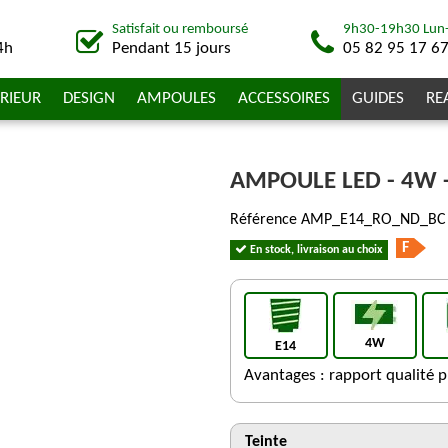
Satisfait ou remboursé
9h30-19h30 Lun
4h
Pendant 15 jours
05 82 95 17 6
RIEUR
DESIGN
AMPOULES
ACCESSOIRES
GUIDES
RE
AMPOULE LED - 4W -
Référence
AMP_E14_RO_ND_BC
F
En stock, livraison au choix
4W
E14
Avantages : rapport qualité pr
Teinte