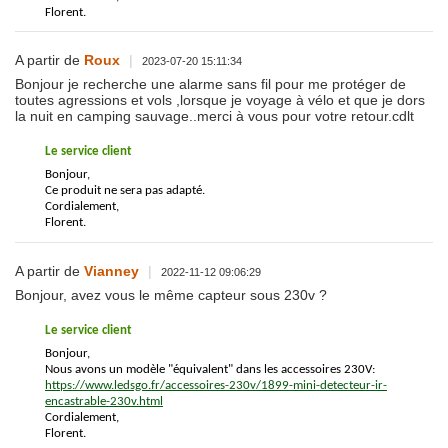
Florent.
A partir de
Roux
|
2023-07-20 15:11:34
Bonjour je recherche une alarme sans fil pour me protéger de
toutes agressions et vols ,lorsque je voyage à vélo et que je dors
la nuit en camping sauvage..merci à vous pour votre retour.cdlt
Le service client
Bonjour,
Ce produit ne sera pas adapté.
Cordialement,
Florent.
A partir de
Vianney
|
2022-11-12 09:06:29
Bonjour, avez vous le même capteur sous 230v ?
Le service client
Bonjour,
Nous avons un modèle "équivalent" dans les accessoires 230V:
https://www.ledsgo.fr/accessoires-230v/1899-mini-detecteur-ir-
encastrable-230v.html
Cordialement,
Florent.