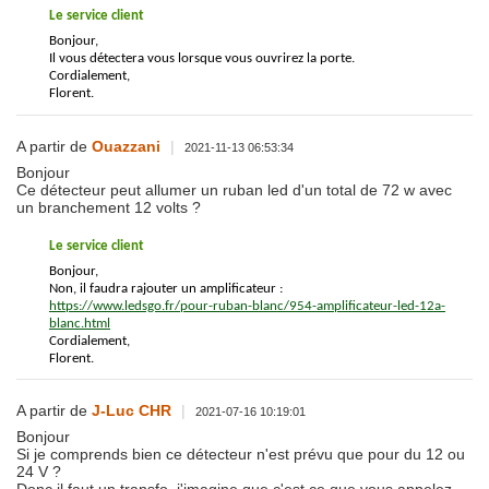
Le service client
Bonjour,
Il vous détectera vous lorsque vous ouvrirez la porte.
Cordialement,
Florent.
A partir de
Ouazzani
|
2021-11-13 06:53:34
Bonjour
Ce détecteur peut allumer un ruban led d'un total de 72 w avec
un branchement 12 volts ?
Le service client
Bonjour,
Non, il faudra rajouter un amplificateur :
https://www.ledsgo.fr/pour-ruban-blanc/954-amplificateur-led-12a-
blanc.html
Cordialement,
Florent.
A partir de
J-Luc CHR
|
2021-07-16 10:19:01
Bonjour
Si je comprends bien ce détecteur n'est prévu que pour du 12 ou
24 V ?