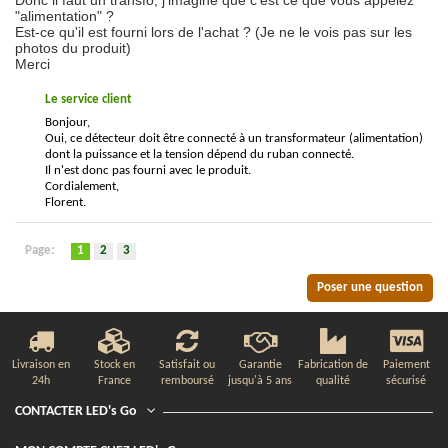
Donc il faut un transfo, j'imagine que c'est ce que vous appelez
"alimentation" ?
Est-ce qu'il est fourni lors de l'achat ? (Je ne le vois pas sur les
photos du produit)
Merci
Le service client
Bonjour,
Oui, ce détecteur doit être connecté à un transformateur (alimentation)
dont la puissance et la tension dépend du ruban connecté.
Il n'est donc pas fourni avec le produit.
Cordialement,
Florent.
Page:
1
2
3
Poser une question
Livraison en
Stock en
Satisfait ou
Garantie
Fabrication de
Paiement
24h
France
remboursé
jusqu'à 5 ans
qualité
sécurisé
CONTACTER LED's Go