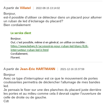
A partir de
Villatel
|
2022-08-15 13:14:02
Bonjour,
est-il possible d'utiliser ce détecteur dans un placard pour allumer
un ruban de led d'éclairage du placard?
Bien cordialement
Le service client
Bonjour,
Oui, c'est possible, même si en général, on utilise ce modèle :
https://www.ledsgo.fr/accessoires-pour-ruban-led-blanc/626-
interrupteur-ruban-led-ir.html
Cordialement,
Florent.
A partir de
Jean-Eric HARTMANN
|
2021-12-16 15:37:59
Bonjour
Avec ce type d'interrupteur est ce que le mouvement de portes
coulissantes permettra de déclencher l'allumage de mes bandes
led.
Je pensais le fixer sur une des planches du placard juste derrière
les portes et au milieu comme cela il devrait capter l'ouverture de
celle de droite ou de gauche.
Cdt