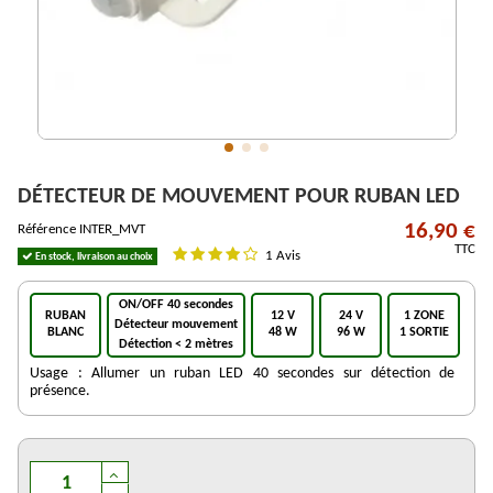
DÉTECTEUR DE MOUVEMENT POUR RUBAN LED
16,90 €
Référence
INTER_MVT
TTC
1 Avis
En stock, livraison au choix
ON/OFF 40 secondes
RUBAN
12 V
24 V
1 ZONE
Détecteur mouvement
BLANC
48 W
96 W
1 SORTIE
Détection < 2 mètres
Usage : Allumer un ruban LED 40 secondes sur détection de
présence.